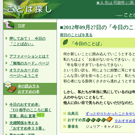
★人生は可能性に満ち
TOP
■2012年09月27日の「今日の
前日のことばを見る
押してみて！ 今日の
「今日のことば」
「ことば占い」
何か新しいことに踏み込んでいこうとする
アファメーションとは？
私たちはよく「お金がないからできない」
「無地のカード」ページ
「年を取りすぎているからできない」
オラクルカードの
という言い訳も、同じように頻繁に耳にす
ページへようこそ
こんな言い訳を並べることによって、私た
初心者になる面倒くささから逃れようとす
本の読み方＆
おすすめの本
しかし、私たちが本当に気にしているのは
人のやらないことをして、
他人に白い目で見られたくないだけなのだ
今日のおすすめ本↓
「EQ 相手のこころに届く
出典元
ずっとやりたかったことをや
言葉」高山 直著
おすすめ度
※おすすめ
夫婦関係を考える
著者名
ジュリア・キャメロン
「おすすめ本３３冊」