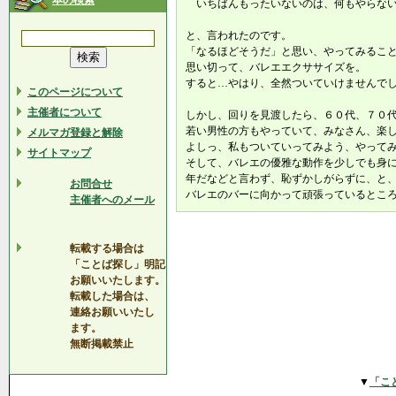
本の検索
いちばんもったいないのは、何もやらないこ
と、言われたのです。
「なるほどそうだ」と思い、やってみるこ
思い切って、バレエエクササイズを。
すると…やはり、全然ついていけませんで
このページについて
主催者について
しかし、回りを見渡したら、６０代、７０
若い男性の方もやっていて、みなさん、楽
メルマガ登録と解除
よしっ、私もついていってみよう、やって
サイトマップ
そして、バレエの優雅な動作を少しでも身
年だなどと言わず、恥ずかしがらずに、と
お問合せ
バレエのバーに向かって頑張っているところ
主催者へのメール
転載する場合は
「ことば探し」明記
お願いいたします。
転載した場合は、
連絡お願いいたし
ます。
無断掲載禁止
▼
「こ