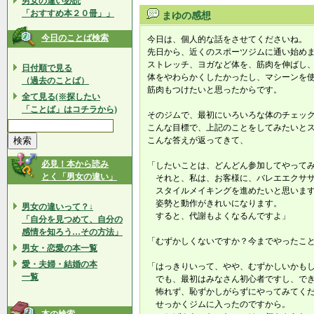
男女の違い必読
「おすすめ本２０冊」」
まゆの感想
今日のことば検索
今日は、個人的な話をさせてくださいね。
先日から、近くのスポーツジムに通い始め
ストレッチ、ヨガなど体を、筋肉を伸ばし
日付順で見る
体をやわらかくしたかったし、マシーンを
（過去のことば）
筋肉もつけたいと思ったからです。
全て見る(※探したい
「ことば」はコチラから)
そのジムで、最初にいろいろな体のチェッ
こんな目標で、上記のことをしてみたいと
こんな答えが返ってきて、
必見！本から読み
「したいことは、どんどん参加してやって
とく「男女の違い」
それと、私は、お客様に、バレエエクサ
スタイルメイキングを進めたいと思いま
姿勢と動作がきれいになります。
男女の違いって？↓
すると、代謝もよくなるんですよ」
「自分を見つめて、自分の
感情を知ろう…その方法」
「むずかしくないですか？今までやったこ
男女・恋愛の本一覧
愛・夫婦・結婚の本
「はっきりいって、やや、むずかしいかも
一覧
でも、最初はみなさん初心者ですし、でき
怖れず、恥ずかしがらずにやってみてく
せっかくジムに入ったのですから。