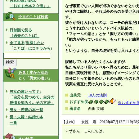
男女の違い必読
「おすすめ本２０冊」」
なぜ素直でない人間が成功できないかとい
やり方に固執し、それ以外のものを受け入
今日のことば検索
す。
彼らが受け入れないのは、コーチの言葉だ
こうすればいいというアドバイス以前の、
日付順で見る
「フォームの悪さ」とか「握り方の間違い
（過去のことば）
「能力が劣っているから、もっともっと練
全て見る(※探したい
い」
「ことば」はコチラから)
というような、自分の現実を受け入れよう
誤解している人がたくさんいますが、
私たちがより高いレベルへ昇るために、最
必見！本から読み
目標の実現計画でも、願望のイメージング
とく「男女の違い」
自分にとって都合のいいものも悪いものも
現実を素直に受け入れることです。
男女の違いって？↓
出典元
10人の法則
「自分を見つめて、自分の
おすすめ度
感情を知ろう…その方法」
※おすすめ
著者名
西田 文郎
男女・恋愛の本一覧
愛・夫婦・結婚の本
【まゆ】 女性 歳 2012年07月13日11時28
一覧
マサさん、こんにちは。