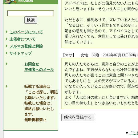
本の検索
アドバイスは、たしかに偏見のない人にも
いいと思いますね、そういう人にしか聞かな
ただときに、偏見ありで、ズレている人た
「なるほど、そういう見方もできるのか！
驚きの意見も聞けるので、アドバイスとし
このページについて
受け入れなくても、意見としては受け容れ
主催者について
私はしています。
メルマガ登録と解除
サイトマップ
【マサ】 女性 39歳 2012年07月13日07時1
お問合せ
周りの人たちからは、意外と自分のことが
主催者へのメール
んですよね。主観が入らないから冷静に事
周りの人たちが言うことは素直に聞くべき
でもあまりにも「人の見方がズレている人
がなどが入っていることが多いので、聞か
転載する場合は
がします。
「ことば探し」明記
よく「人は自分の鏡」だと言いますが、精
お願いいたします。
ない目の持ち主）とつきあいたいものだと思いま
転載した場合は、
連絡お願いいたし
ます。
無断掲載禁止
▼
「こ