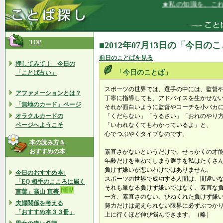
★私の知識を、これか
TOP
■2012年07月13日の「今日の
前日のことばを見る
押してみて！ 今日の
「今日のことば」
「ことば占い」
スポーツの世界では、選手の中には、監督
アファメーションとは？
丁寧に指導しても、アドバイスを生かせな
「無地のカード」ページ
それが面白いように監督やコーチを小バカ
オラクルカードの
「くだらない」「うるさい」「おれのやり
ページへようこそ
「いわれなくてもわかっているよ」と、
心でつぶやくタイプなのです。
本の読み方＆
おすすめの本
素直さがないというだけで、せっかくの才
年齢だけを重ねてしまう選手を私はたくさ
負けず嫌いが悪いわけではありません。
今日のおすすめ本↓
スポーツの世界で成功する人間は、間違い
「EQ 相手のこころに届く
それも単なる負けず嫌いではなく、素直な
言葉」高山 直著
一方、素直さのない、ひねくれた負けず嫌
夫婦関係を考える
努力だけは超えられない限界に必ずぶつか
「おすすめ本３３冊」
上に行くほど伸び悩んできます。（略）