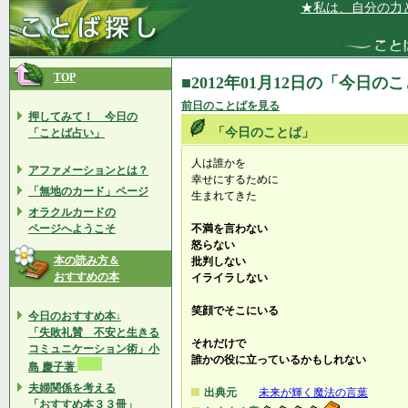
★私は、自分の力と、
TOP
■2012年01月12日の「今日の
前日のことばを見る
押してみて！ 今日の
「今日のことば」
「ことば占い」
人は誰かを
アファメーションとは？
幸せにするために
「無地のカード」ページ
生まれてきた
オラクルカードの
ページへようこそ
不満を言わない
怒らない
本の読み方＆
批判しない
おすすめの本
イライラしない
笑顔でそこにいる
今日のおすすめ本↓
「失敗礼賛 不安と生きる
それだけで
コミュニケーション術」小
誰かの役に立っているかもしれない
島 慶子著
夫婦関係を考える
出典元
未来が輝く魔法の言葉
「おすすめ本３３冊」