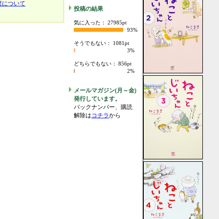
度について
投稿の結果
気に入った： 27985pt
93%
そうでもない： 1081pt
3%
どちらでもない： 856pt
2%
メールマガジン(月～金)
発行しています。
バックナンバー、購読
解除は
コチラ
から