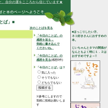
自分の運をこころから信じています★
ことば」■
次のことばを見る
■ほっこりしたい方、
「今日のことば」の
ネコ好きさんにおすすめの
感想を送る→
本。
気軽に書き込んで
じいちゃんとタマの関係が
くださいね。
なんともよく特に１．２は
「今日のことば」の
おすすめですよ～!!
感想を見る
(感想0件)
「今日のことば」は？
気に入った
そうでもない
どちらでもない
※参考にしますので
気軽に投稿お願いしま
す