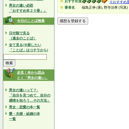
おすすめ度
※おすすめ
男女の違い必読
著者名
福島正伸 (著), 野寺治孝 (写真)
「おすすめ本２０冊」」
今日のことば検索
日付順で見る
（過去のことば）
全て見る(※探したい
「ことば」はコチラから)
必見！本から読み
とく「男女の違い」
男女の違いって？↓
「自分を見つめて、自分の
感情を知ろう…その方法」
男女・恋愛の本一覧
愛・夫婦・結婚の本
一覧