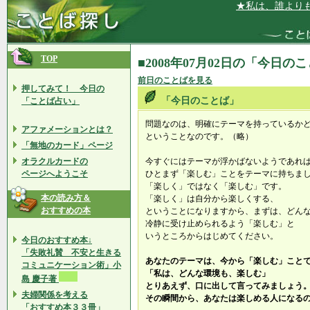
★私は、誰よりも仕
TOP
■2008年07月02日の「今日の
前日のことばを見る
押してみて！ 今日の
「今日のことば」
「ことば占い」
問題なのは、明確にテーマを持っているか
アファメーションとは？
ということなのです。（略）
「無地のカード」ページ
オラクルカードの
今すぐにはテーマが浮かばないようであれ
ページへようこそ
ひとまず「楽しむ」ことをテーマに持ちま
「楽しく」ではなく「楽しむ」です。
本の読み方＆
「楽しく」は自分から楽しくする、
おすすめの本
ということになりますから、まずは、どん
冷静に受け止められるよう「楽しむ」と
いうところからはじめてください。
今日のおすすめ本↓
「失敗礼賛 不安と生きる
あなたのテーマは、今から「楽しむ」こと
コミュニケーション術」小
「私は、どんな環境も、楽しむ」
島 慶子著
とりあえず、口に出して言ってみましょう
夫婦関係を考える
その瞬間から、あなたは楽しめる人になる
「おすすめ本３３冊」