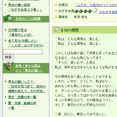
男女の違い必読
出典元
「ムテキ」な自分のつくりか
「おすすめ本２０冊」」
おすすめ度
※おすすめ
著者名
町田 幸生
今日のことば検索
日付順で見る
まゆの感想
（過去のことば）
「私は、どんな環境も、楽しむ」
全て見る(※探したい
「私は、どんな環境も、楽しむ」
「ことば」はコチラから)
このことばを繰り返して何度も言ってみる
なるほど、そんな気になってきて、
「そうだ、楽しむぞ」と思え
必見！本から読み
私は、前向きな力をもらえるような気がす
とく「男女の違い」
今の環境を全く楽しまないこともできる。
いやだ、いやだ、どうして、私ばかり…
男女の違いって？↓
あれもこれも気にくわない、つまらない…
「自分を見つめて、自分の
と、ずっとぶつぶつ言ってばかりを選ぶこ
感情を知ろう…その方法」
しかし、そう言ってばかりいても何も改善
男女・恋愛の本一覧
ずっと不満だらけで、その状況はつづく。
愛・夫婦・結婚の本
そして、毎日ただただ不快なだけだ。
一覧
一度、試しに、断言してみてほしい。