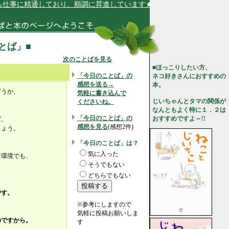
事に精通しており、順調に昇進しています★
ことば」■
次のことばを見る
■ほっこりしたい方、
「今日のことば」の
ネコ好きさんにおすすめの
感想を送る→
本。
どうか、
気軽に書き込んで
じいちゃんとタマの関係が
くださいね。
なんともよく特に１．２は
「今日のことば」の
おすすめですよ～!!
ば、
感想を見る
(感想2件)
しょう。
「今日のことば」は？
気に入った
な環境でも、
そうでもない
どちらでもない
です。
※参考にしますので
。
気軽に投稿お願いしま
のですから。
す