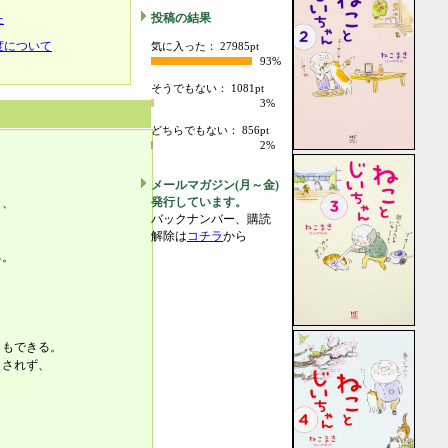
投稿の結果
た
度について
気に入った： 27985pt
93%
そうでもない： 1081pt
3%
どちらでもない： 856pt
2%
メールマガジン(月～金)
発行しています。
と、
バックナンバー、購読
解除は
コチラ
から
る。
ともできる。
もされず、