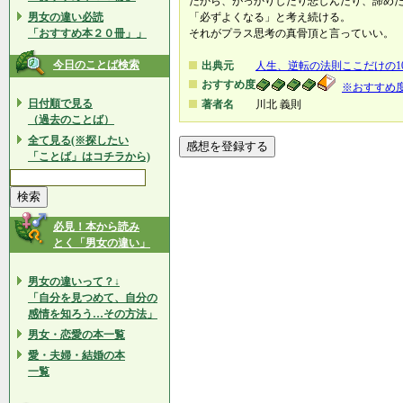
だから、がっかりしたり悲しんだり、諦め
男女の違い必読
「必ずよくなる」と考え続ける。
「おすすめ本２０冊」」
それがプラス思考の真骨頂と言っていい。
今日のことば検索
出典元
人生、逆転の法則ここだけの1
おすすめ度
※おすすめ
日付順で見る
著者名
川北 義則
（過去のことば）
全て見る(※探したい
「ことば」はコチラから)
必見！本から読み
とく「男女の違い」
男女の違いって？↓
「自分を見つめて、自分の
感情を知ろう…その方法」
男女・恋愛の本一覧
愛・夫婦・結婚の本
一覧