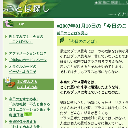
★家族に感謝し、い
TOP
■2007年01月10日の「今日の
前日のことばを見る
押してみて！ 今日の
「今日のことば」
「ことば占い」
最近のプラス思考には一つの危険な兆候が
アファメーションとは？
それはプラス思考が一貫していないことで
「無地のカード」ページ
好ましい状態ではプラス思考で考えるが、
オラクルカードの
悪いことが起きるとそれをやめてしまう。
ページへようこそ
それでは少しもプラス思考にならない。
本の読み方＆
本当のプラス思考とは、
おすすめの本
とくに悪い出来事に遭遇したような時、
それをプラスに考えていくことなのだ。
今日のおすすめ本↓
試験に落ちたり、病気になったり、リスト
「失敗礼賛 不安と生きる
だまされたりした時、プラスには考えにく
コミュニケーション術」小
だが、どんなに結果が悪くても、
島 慶子著
プラス思考だけは絶対に変えてはいけない
夫婦関係を考える
人生は個人の思惑をはるかに越えている。
「おすすめ本３３冊」