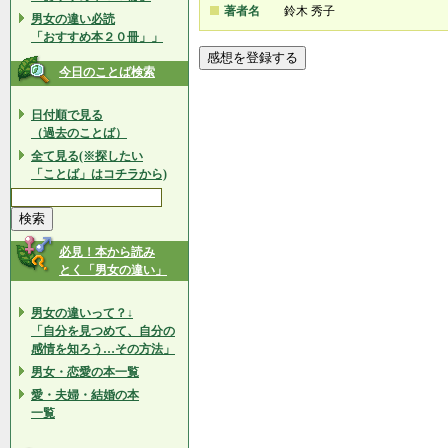
著者名
鈴木 秀子
男女の違い必読
「おすすめ本２０冊」」
今日のことば検索
日付順で見る
（過去のことば）
全て見る(※探したい
「ことば」はコチラから)
必見！本から読み
とく「男女の違い」
男女の違いって？↓
「自分を見つめて、自分の
感情を知ろう…その方法」
男女・恋愛の本一覧
愛・夫婦・結婚の本
一覧