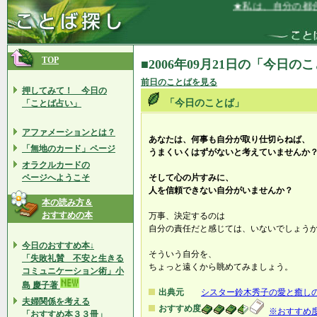
★私は、自分の都合
TOP
■2006年09月21日の「今日の
前日のことばを見る
押してみて！ 今日の
「今日のことば」
「ことば占い」
アファメーションとは？
あなたは、何事も自分が取り仕切らねば、
「無地のカード」ページ
うまくいくはずがないと考えていませんか
オラクルカードの
ページへようこそ
そして心の片すみに、
人を信頼できない自分がいませんか？
本の読み方＆
おすすめの本
万事、決定するのは
自分の責任だと感じては、いないでしょう
今日のおすすめ本↓
そういう自分を、
「失敗礼賛 不安と生きる
ちょっと遠くから眺めてみましょう。
コミュニケーション術」小
島 慶子著
出典元
シスター鈴木秀子の愛と癒しの
夫婦関係を考える
おすすめ度
※おすすめ
「おすすめ本３３冊」