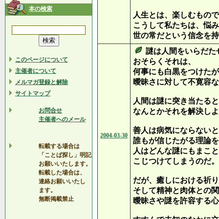
本の検索
人生とは、楽しむもので
こうして私たちは、悩み
世の常だという信念を持
謎は人間をいらだた
このページについて
おそらくそれは、
主催者について
何事にも白黒をつけたが
曖昧さに対して不寛容な
メルマガ登録と解除
サイトマップ
人間は謎に突き当たると
お問合せ
なんとかそれを解決しよ
主催者へのメール
善人は病気にならないと
2004-03-30
誰もが信じたがる理論を
転載する場合は
人はどんな謎にもまこと
「ことば探し」明記
こじつけてしまうのだ。
お願いいたします。
転載した場合は、
だが、癒しにおける祈り
連絡お願いいたし
そして精神と肉体との関
ます。
無断掲載禁止
曖昧さや謎を許容する心