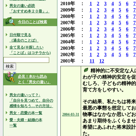
2010年 ：
1
2
3
4
5
6
7
男女の違い必読
2009年 ：
1
2
3
4
5
6
7
「おすすめ本２０冊」」
2008年 ：
1
2
3
4
5
6
7
今日のことば検索
2007年 ：
1
2
3
4
5
6
7
2006年 ：
1
2
3
4
5
6
7
日付順で見る
2005年 ：
1
2
3
4
5
6
7
（過去のことば）
2004年 ：
1
2
3
4
5
6
7
全て見る(※探したい
2003年 ：
1
2
3
4
5
6
7
「ことば」はコチラから)
2002年 ：
1
2
3
4
5
6
7
2001年 ：
11
12
精神的に不安定な人
必見！本から読み
わが子の精神的安定を促
とく「男女の違い」
むしろ、子どもの精神的
育て方をしやすい。
男女の違いって？↓
「自分を見つめて、自分の
その結果、私たちは将来
感情を知ろう…その方法」
最悪の事態を想定してお
男女・恋愛の本一覧
物事はなかなか思いどお
2004-03-31
愛・夫婦・結婚の本
あまり期待をふくらませ
一覧
希望にあふれた将来設計
た。