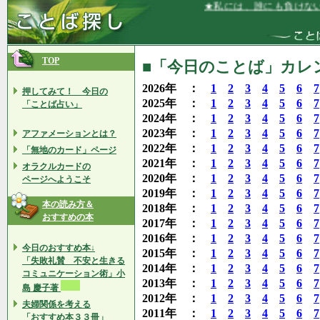
★私には、誰にも負けない勇気があ
TOP
■「今日のことば」カレン
2026年 ：
1
2
3
4
5
6
7
押してみて！ 今日の
2025年 ：
1
2
3
4
5
6
7
「ことば占い」
2024年 ：
1
2
3
4
5
6
7
2023年 ：
1
2
3
4
5
6
7
アファメーションとは？
2022年 ：
1
2
3
4
5
6
7
「無地のカード」ページ
2021年 ：
1
2
3
4
5
6
7
オラクルカードの
2020年 ：
1
2
3
4
5
6
7
ページへようこそ
2019年 ：
1
2
3
4
5
6
7
本の読み方＆
2018年 ：
1
2
3
4
5
6
7
おすすめの本
2017年 ：
1
2
3
4
5
6
7
2016年 ：
1
2
3
4
5
6
7
今日のおすすめ本↓
2015年 ：
1
2
3
4
5
6
7
「失敗礼賛 不安と生きる
2014年 ：
1
2
3
4
5
6
7
コミュニケーション術」小
2013年 ：
1
2
3
4
5
6
7
島 慶子著
2012年 ：
1
2
3
4
5
6
7
夫婦関係を考える
2011年 ：
1
2
3
4
5
6
7
「おすすめ本３３冊」