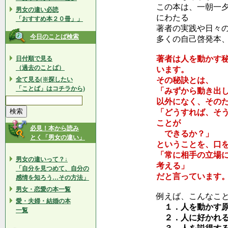
この本は、一朝一
男女の違い必読
にわたる
「おすすめ本２０冊」」
著者の実践や日々
今日のことば検索
多くの自己啓発本
著者は人を動かす
日付順で見る
（過去のことば）
います。
全て見る(※探したい
その秘訣とは、
「ことば」はコチラから)
「みずから動き出
以外になく、その
「どうすれば、そ
ことが
必見！本から読み
できるか？」
とく「男女の違い」
ということを、口
「常に相手の立場
男女の違いって？↓
考える」
「自分を見つめて、自分の
だと言っています
感情を知ろう…その方法」
男女・恋愛の本一覧
例えば、こんなこ
愛・夫婦・結婚の本
１．人を動かす
一覧
２．人に好かれる