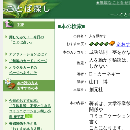
★無駄なことをせず
TOP
■本の検索■
出典名：
人を動かす
押してみて！ 今日の
「ことば占い」
おすすめ度：
※お
成功法則・夢をか
本のカテゴリ：
アファメーションとは？
人を動かす秘訣は
「無地のカード」ページ
副題：
しかない
オラクルカードの
ページへようこそ
D・カーネギー
著者：
山口 博
訳者：
本の読み方＆
おすすめの本
創元社
出版社：
今日のおすすめ本↓
本の内容：
著者は、大学卒業
「失敗礼賛 不安と生きる
関係や
コミュニケーション術」小
コミュニケーショ
島 慶子著
書く
夫婦関係を考える
ことになります。
「おすすめ本３３冊」