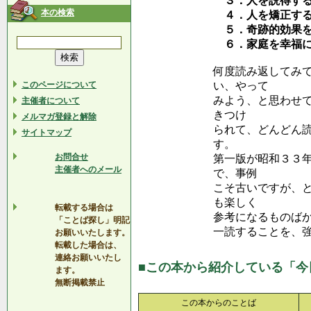
３．人を説得する
本の検索
４．人を矯正する
５．奇跡的効果を
６．家庭を幸福に
何度読み返してみ
このページについて
い、やって
みよう、と思わせ
主催者について
きつけ
メルマガ登録と解除
られて、どんどん
サイトマップ
す。
お問合せ
第一版が昭和３３
主催者へのメール
で、事例
こそ古いですが、
も楽しく
転載する場合は
参考になるものば
「ことば探し」明記
一読することを、
お願いいたします。
転載した場合は、
連絡お願いいたし
■この本から紹介している「今
ます。
無断掲載禁止
この本からのことば