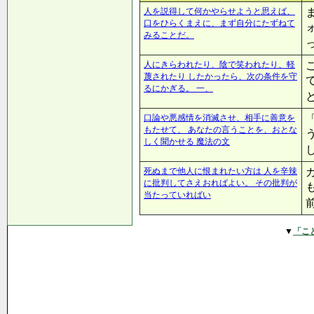
人を説得して何かやらせようと思えば、
口をひらくまえに、まず自分にたずねて
みることだ。
人にきらわれたり、陰で笑われたり、軽
蔑されたり したかったら、次の条件を守
るにかぎる。 一、
口論や悪感情を消滅させ、相手に善意を
もたせて、 あなたの言うことを、おとな
しく聞かせる 魔法の文
死ぬまで他人に恨まれたい方は 人を辛辣
に批判してさえおればよい。 その批判が
当たっていればい
▼
「こ