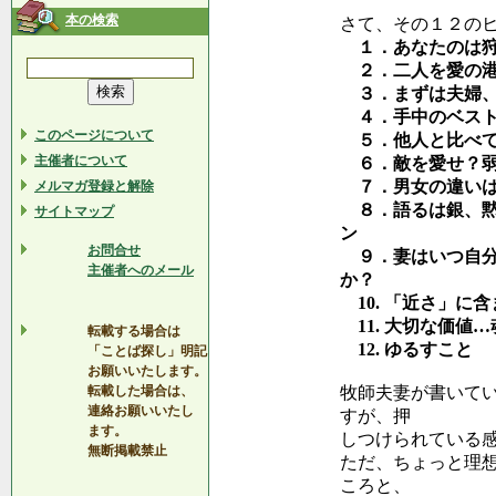
本の検索
さて、その１２の
１．あなたのは狩
２．二人を愛の港
３．まずは夫婦、
４．手中のベスト
このページについて
５．他人と比べて
主催者について
６．敵を愛せ？弱
７．男女の違いは
メルマガ登録と解除
８．語るは銀、黙
サイトマップ
ン
お問合せ
９．妻はいつ自分
主催者へのメール
か？
10. 「近さ」に
11. 大切な価値
転載する場合は
12. ゆるすこと
「ことば探し」明記
お願いいたします。
転載した場合は、
牧師夫妻が書いて
連絡お願いいたし
すが、押
ます。
しつけられている
無断掲載禁止
ただ、ちょっと理
ころと、