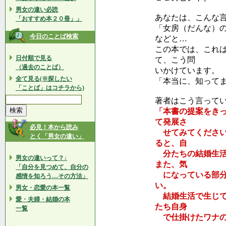
男女の違い必読
あなたは、こんな
「おすすめ本２０冊」」
「女房（だんな）
今日のことば検索
などと…
この本では、これ
日付順で見る
て、こう問
（過去のことば）
いかけています。
全て見る(※探したい
「本当に、知って
「ことば」はコチラから)
著者はこう言って
「本書の提案をき
て発展さ
必見！本から読み
せてみてください
とく「男女の違い」
ると、自
分たちの結婚生活
男女の違いって？↓
また、気
「自分を見つめて、自分の
になっている部分
感情を知ろう…その方法」
い。
男女・恋愛の本一覧
結婚生活で生じて
愛・夫婦・結婚の本
たち自身
一覧
で仕掛けたワナの