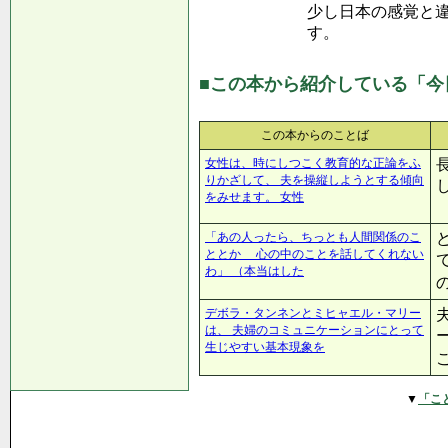
少し日本の感覚と
す。
■この本から紹介している「今
この本からのことば
女性は、時にしつこく教育的な正論をふ
りかざして、 夫を操縦しようとする傾向
をみせます。 女性
「あの人ったら、ちっとも人間関係のこ
ととか 心の中のことを話してくれない
わ」 （本当はした
デボラ・タンネンとミヒャエル・マリー
は、 夫婦のコミュニケーションにとって
生じやすい基本現象を
▼
「こ