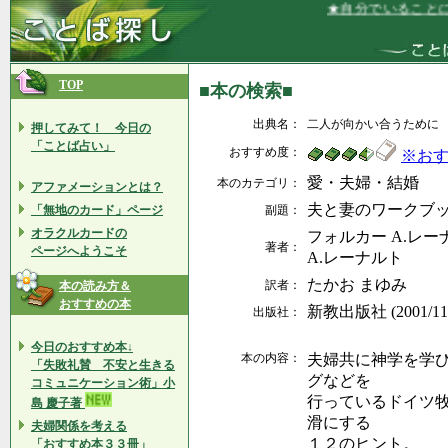
★自分でいることに幸
TOP
■本の検索■
出典名：
二人が向かい合うために
押してみて！ 今日の
「ことば占い」
おすすめ度：
※お
愛・夫婦・結婚
本のカテゴリ：
アファメーションとは？
夫と妻のワークブ
「無地のカード」ページ
副題：
オラクルカードの
フォルカー A.レー
著者：
ページへようこそ
A.レーナルト
たかお まゆみ
訳者：
本の読み方＆
おすすめの本
新教出版社 (2001/1
出版社：
今日のおすすめ本↓
本の内容：
夫婦共に神学を学
「失敗礼賛 不安と生きる
グなどを
コミュニケーション術」小
行っているドイツ
島 慶子著
滑にする
夫婦関係を考える
１２のヒント。
「おすすめ本３３冊」