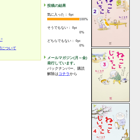
投稿の結果
気に入った： 6pt
100%
そうでもない： 0pt
0%
!
どちらでもない： 0pt
0%
度について
メールマガジン(月～金)
発行しています。
バックナンバー、購読
解除は
コチラ
から