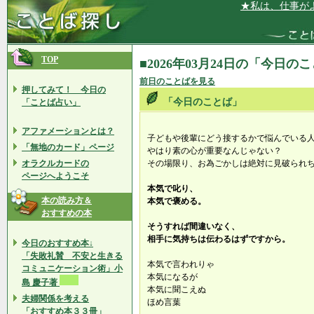
★私は、仕事がよく
TOP
■2026年03月24日の「今日の
前日のことばを見る
押してみて！ 今日の
「今日のことば」
「ことば占い」
アファメーションとは？
子どもや後輩にどう接するかで悩んでいる
「無地のカード」ページ
やはり素の心が重要なんじゃない？
オラクルカードの
その場限り、お為ごかしは絶対に見破られ
ページへようこそ
本気で叱り、
本の読み方＆
本気で褒める。
おすすめの本
そうすれば間違いなく、
相手に気持ちは伝わるはずですから。
今日のおすすめ本↓
「失敗礼賛 不安と生きる
本気で言われりゃ
コミュニケーション術」小
本気になるが
島 慶子著
本気に聞こえぬ
夫婦関係を考える
ほめ言葉
「おすすめ本３３冊」