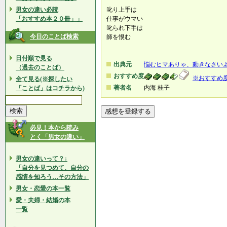
男女の違い必読
叱り上手は
「おすすめ本２０冊」」
仕事がウマい
叱られ下手は
今日のことば検索
師を恨む
日付順で見る
出典元
悩むヒマありゃ、動きなさいよ
（過去のことば）
おすすめ度
※おすすめ
全て見る(※探したい
著者名
内海 桂子
「ことば」はコチラから)
必見！本から読み
とく「男女の違い」
男女の違いって？↓
「自分を見つめて、自分の
感情を知ろう…その方法」
男女・恋愛の本一覧
愛・夫婦・結婚の本
一覧