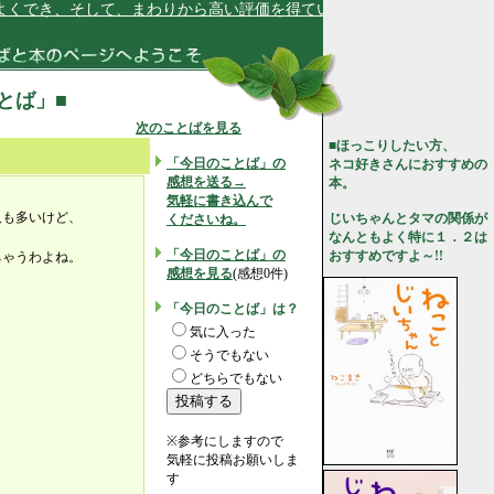
でき、そして、まわりから高い評価を得ています★
ことば」■
次のことばを見る
■ほっこりしたい方、
「今日のことば」の
ネコ好きさんにおすすめの
感想を送る→
本。
気軽に書き込んで
人も多いけど、
じいちゃんとタマの関係が
くださいね。
なんともよく特に１．２は
「今日のことば」の
おすすめですよ～!!
ちゃうわよね。
感想を見る
(感想0件)
「今日のことば」は？
気に入った
そうでもない
どちらでもない
※参考にしますので
気軽に投稿お願いしま
す