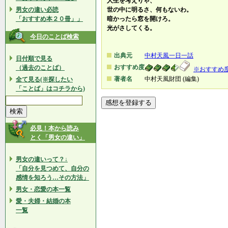
人生を考えりゃ、
男女の違い必読
世の中に明るさ、何もないわ。
「おすすめ本２０冊」」
暗かったら窓を開けろ。
光がさしてくる。
今日のことば検索
出典元
中村天風一日一話
日付順で見る
おすすめ度
（過去のことば）
※おすすめ
著者名
中村天風財団 (編集)
全て見る(※探したい
「ことば」はコチラから)
必見！本から読み
とく「男女の違い」
男女の違いって？↓
「自分を見つめて、自分の
感情を知ろう…その方法」
男女・恋愛の本一覧
愛・夫婦・結婚の本
一覧