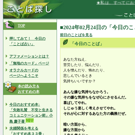
★私は、すべてにおい
TOP
■2024年02月24日の「今日の
前日のことばを見る
押してみて！ 今日の
「今日のことば」
「ことば占い」
アファメーションとは？
あなた方ねえ、
「無地のカード」ページ
苦労したり、悩んだり、
オラクルカードの
人を憎んだり、怖れたり、
ページへようこそ
悲しんでいるとき
気持ちいいですか？
本の読み方＆
おすすめの本
あんな嫌な気持ちなかろう。
その嫌な気持ちをなぜ心にさせるんだ。
喜ばしてやれ。
今日のおすすめ本↓
しじゅう楽しく考えさせてやれ。
「失敗礼賛 不安と生きる
それが心に対するあなた方の義務だぜ。
コミュニケーション術」小
島 慶子著
暗い方面から、
夫婦関係を考える
嫌な方面から
「おすすめ本３３冊」