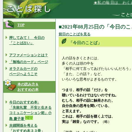
★私の毎日は、わくわ
TOP
■2021年08月25日の「今日の
前日のことばを見る
押してみて！ 今日の
「今日のことば」
「ことば占い」
アファメーションとは？
人の話をきくときには、
「無地のカード」ページ
多くの人は頭の中を
オラクルカードの
「相手に何て言ってあげたらいいんだろう
ページへようこそ
「また、この話？」など、
いろいろな思考がよぎるものです。
本の読み方＆
おすすめの本
つまり、相手の話「だけ」を
聴いているわけではないのですね。
むしろ、相手の話に触発された、
今日のおすすめ本↓
自分自身の思考を聞いている、
「失敗礼賛 不安と生きる
と言えます。
コミュニケーション術」小
これは、相手の話を聴く上では、
島 慶子著
実は「雑音」なのです。
（略）
夫婦関係を考える
「おすすめ本３３冊」