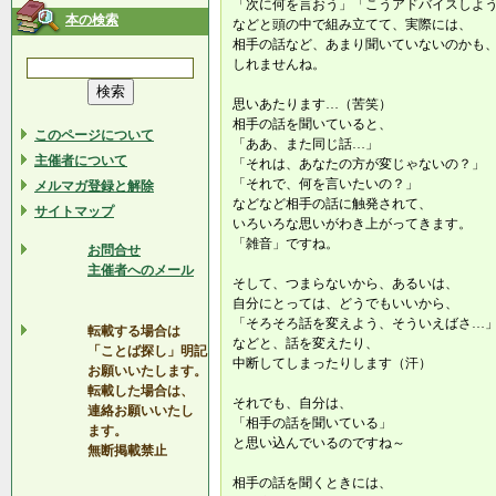
「次に何を言おう」「こうアドバイスしよ
本の検索
などと頭の中で組み立てて、実際には、
相手の話など、あまり聞いていないのかも
しれませんね。
思いあたります…（苦笑）
相手の話を聞いていると、
このページについて
「ああ、また同じ話…」
主催者について
「それは、あなたの方が変じゃないの？」
「それで、何を言いたいの？」
メルマガ登録と解除
などなど相手の話に触発されて、
サイトマップ
いろいろな思いがわき上がってきます。
「雑音」ですね。
お問合せ
主催者へのメール
そして、つまらないから、あるいは、
自分にとっては、どうでもいいから、
「そろそろ話を変えよう、そういえばさ…
転載する場合は
などと、話を変えたり、
「ことば探し」明記
中断してしまったりします（汗）
お願いいたします。
転載した場合は、
それでも、自分は、
連絡お願いいたし
「相手の話を聞いている」
ます。
と思い込んでいるのですね～
無断掲載禁止
相手の話を聞くときには、