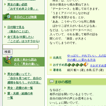
「雑音」は、たいてい、
男女の違い必読
自分が過去から積み重ねてきた
「おすすめ本２０冊」」
「データベース」を通して出てきます。
「うまくアドバイスしなければ
今日のことば検索
相手を失望させる」とか、
「ああ、こうやっていつも同じ愚痴
ばかりこぼす人がいるんだよなあ」
日付順で見る
などは、しっかりデータベースに
（過去のことば）
入っていて、それを通して相手の話を
全て見る(※探したい
聞くので、「雑音」が大きく
「ことば」はコチラから)
なってしまうのです。
やっぱり、それでいい。人の
出典元
必見！本から読み
分の癒しに変わる方法
とく「男女の違い」
おすすめ度
※おすすめ
著者名
細川 貂々 (著), 水島 広子 (著)
男女の違いって？↓
「自分を見つめて、自分の
まゆの感想
感情を知ろう…その方法」
男女・恋愛の本一覧
なるほど…
愛・夫婦・結婚の本
相手の話を聞いているようでいて、
一覧
自分の頭の中の声とか思考とかも
いっしょに聞いていて、