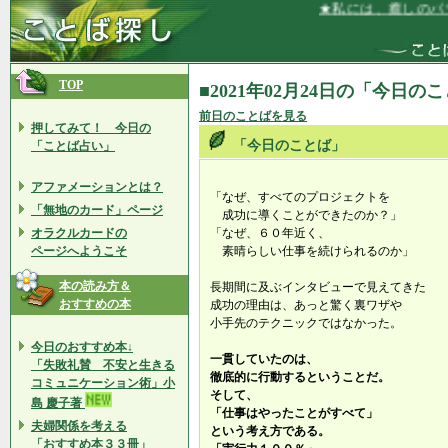
★私には、癒しのパワ
TOP
■2021年02月24日の「今日の
前日のことばを見る
押してみて！ 今日の
「今日のことば」
「ことば占い」
アファメーションとは？
「なぜ、すべてのプロジェクトを
「無地のカード」ページ
成功に導くことができたのか？」
オラクルカードの
「なぜ、６０年近く、
ページへようこそ
素晴らしい仕事を続けられるのか」
本の読み方＆
長期間に及ぶインタビューで見えてきた
おすすめの本
成功の理由は、あっと驚く裏ワザや
小手先のテクニックではなかった。
今日のおすすめ本↓
一貫していたのは、
「失敗礼賛 不安と生きる
徹底的に行動するということだ。
コミュニケーション術」小
そして、
島 慶子著
「仕事はやったことがすべて」
夫婦関係を考える
という考え方である。
「おすすめ本３３冊」