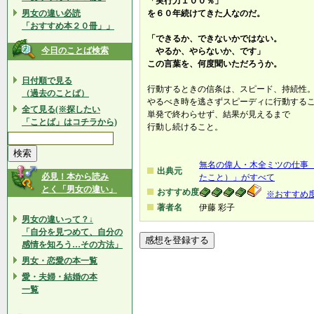
「実行力１００％」
男女の違い必読
を６０年続けてきた人なのだ。
「おすすめ本２０冊」」
「できるか、できないかではない。
今日のことば検索
やるか、やらないか、です」
この言葉を、何度聞いただろうか。
日付順で見る
行動するときの信条は、スピード、持続性
（過去のことば）
やるべき時を逃さずスピーディに行動する
全て見る(※探したい
単発で終わらせず、結果が見えるまで
「ことば」はコチラから)
行動し続けること。
無名の偉人・木全ミツの仕事
出典元
必見！本から読み
たこと）」がすべて
とく「男女の違い」
おすすめ度
※おすすめ
著者名
伊藤 彩子
男女の違いって？↓
「自分を見つめて、自分の
感情を知ろう…その方法」
男女・恋愛の本一覧
愛・夫婦・結婚の本
一覧