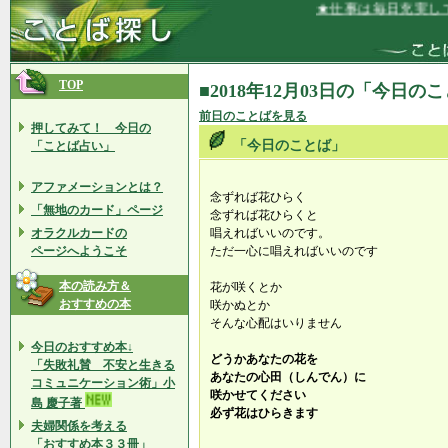
★仕事は毎日充実して
TOP
■2018年12月03日の「今日の
前日のことばを見る
押してみて！ 今日の
「今日のことば」
「ことば占い」
アファメーションとは？
念ずれば花ひらく
「無地のカード」ページ
念ずれば花ひらくと
オラクルカードの
唱えればいいのです。
ページへようこそ
ただ一心に唱えればいいのです
本の読み方＆
花が咲くとか
おすすめの本
咲かぬとか
そんな心配はいりません
今日のおすすめ本↓
どうかあなたの花を
「失敗礼賛 不安と生きる
あなたの心田（しんでん）に
コミュニケーション術」小
咲かせてください
島 慶子著
必ず花はひらきます
夫婦関係を考える
「おすすめ本３３冊」