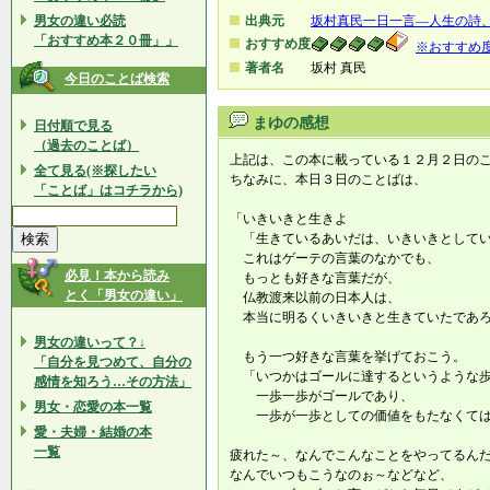
男女の違い必読
出典元
坂村真民一日一言―人生の詩
「おすすめ本２０冊」」
おすすめ度
※おすすめ
著者名
坂村 真民
今日のことば検索
まゆの感想
日付順で見る
（過去のことば）
上記は、この本に載っている１２月２日の
全て見る(※探したい
ちなみに、本日３日のことばは、
「ことば」はコチラから)
「いきいきと生きよ
「生きているあいだは、いきいきとしてい
これはゲーテの言葉のなかでも、
必見！本から読み
もっとも好きな言葉だが、
とく「男女の違い」
仏教渡来以前の日本人は、
本当に明るくいきいきと生きていたであろ
男女の違いって？↓
もう一つ好きな言葉を挙げておこう。
「自分を見つめて、自分の
「いつかはゴールに達するというような歩
感情を知ろう…その方法」
一歩一歩がゴールであり、
男女・恋愛の本一覧
一歩が一歩としての価値をもたなくては
愛・夫婦・結婚の本
一覧
疲れた～、なんでこんなことをやってるん
なんでいつもこうなのぉ～などなど、