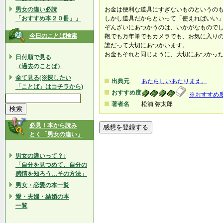
男女の違い必読
お金は便利な道具にすぎないものというの
「おすすめ本２０冊」」
しかし道具だからといって「使えればいい
ぞんざいにあつかうのは、いかがなもので
今日のことば検索
鞄でも万年筆でもカメラでも、お気に入り
誰だって大切にあつかいます。
お金もそれと同じように、大切にあつかっ
日付順で見る
（過去のことば）
全て見る(※探したい
出典元
あたらしいあたりまえ。
「ことば」はコチラから)
おすすめ度
※おすすめ
著者名
松浦 弥太郎
必見！本から読み
とく「男女の違い」
男女の違いって？↓
「自分を見つめて、自分の
感情を知ろう…その方法」
男女・恋愛の本一覧
愛・夫婦・結婚の本
一覧