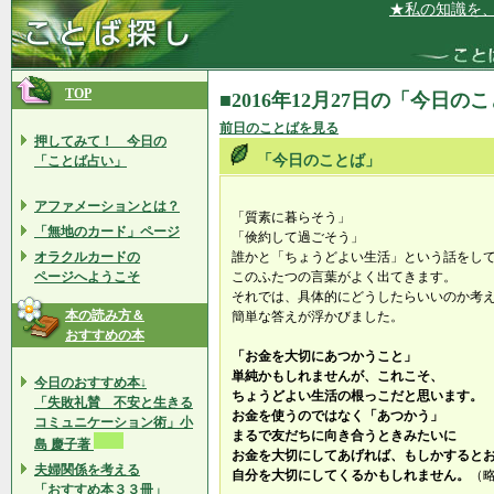
★私の知識を、こ
TOP
■2016年12月27日の「今日の
前日のことばを見る
押してみて！ 今日の
「今日のことば」
「ことば占い」
アファメーションとは？
「質素に暮らそう」
「無地のカード」ページ
「倹約して過ごそう」
オラクルカードの
誰かと「ちょうどよい生活」という話をし
ページへようこそ
このふたつの言葉がよく出てきます。
それでは、具体的にどうしたらいいのか考
本の読み方＆
簡単な答えが浮かびました。
おすすめの本
「お金を大切にあつかうこと」
単純かもしれませんが、これこそ、
今日のおすすめ本↓
ちょうどよい生活の根っこだと思います。
「失敗礼賛 不安と生きる
お金を使うのではなく「あつかう」
コミュニケーション術」小
まるで友だちに向き合うときみたいに
島 慶子著
お金を大切にしてあげれば、もしかすると
夫婦関係を考える
自分を大切にしてくるかもしれません。
（
「おすすめ本３３冊」