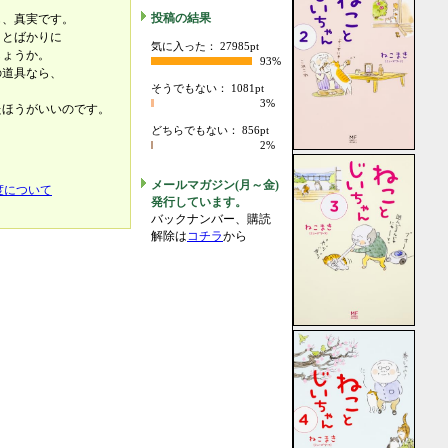
投稿の結果
も、真実です。
」とばかりに
気に入った： 27985pt
しょうか。
93%
の道具なら、
そうでもない： 1081pt
3%
たほうがいいのです。
どちらでもない： 856pt
2%
メールマガジン(月～金)
度について
発行しています。
バックナンバー、購読
解除は
コチラ
から