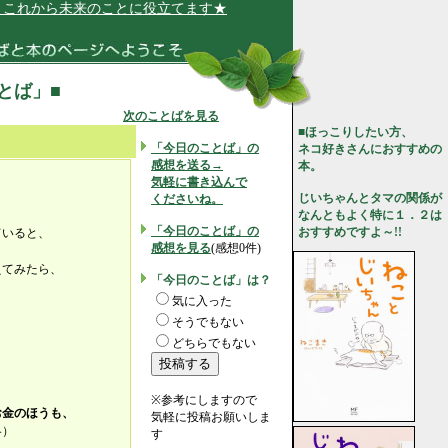
れから未来のことに役立てます★
ことば」■
次のことばを見る
■ほっこりしたい方、
「今日のことば」の
ネコ好きさんにおすすめの
感想を送る→
本。
気軽に書き込んで
じいちゃんとタマの関係が
くださいね。
なんともよく特に１．２は
「今日のことば」の
おすすめですよ～!!
ていると、
感想を見る
(感想0件)
えてみたら、
「今日のことば」は？
気に入った
そうでもない
どちらでもない
※参考にしますので
お金のほうも、
気軽に投稿お願いしま
略）
す