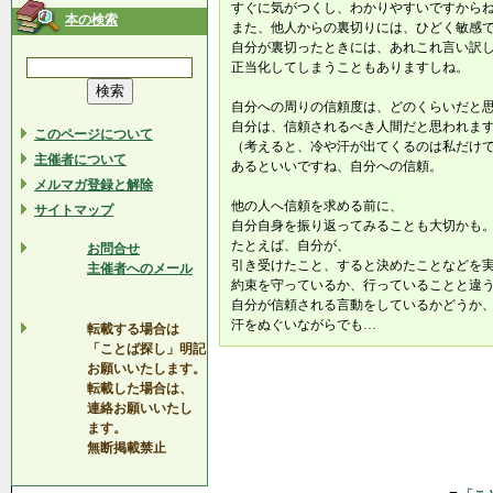
すぐに気がつくし、わかりやすいですから
本の検索
また、他人からの裏切りには、ひどく敏感
自分が裏切ったときには、あれこれ言い訳
正当化してしまうこともありますしね。
自分への周りの信頼度は、どのくらいだと
自分は、信頼されるべき人間だと思われま
このページについて
（考えると、冷や汗が出てくるのは私だけ
主催者について
あるといいですね、自分への信頼。
メルマガ登録と解除
他の人へ信頼を求める前に、
サイトマップ
自分自身を振り返ってみることも大切かも
たとえば、自分が、
お問合せ
引き受けたこと、すると決めたことなどを
主催者へのメール
約束を守っているか、行っていることと違
自分が信頼される言動をしているかどうか
汗をぬぐいながらでも…
転載する場合は
「ことば探し」明記
お願いいたします。
転載した場合は、
連絡お願いいたし
ます。
無断掲載禁止