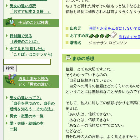
とはいっても、
男女の違い必読
ちょうど折れた骨がその後もっと強くなる
「おすすめ本２０冊」」
信頼も適切に修復されれば前より強くなり
今日のことば検索
出典元
時間とお金をムダにしないで
おすすめ度
日付順で見る
※おすすめ
（過去のことば）
著者名
ジョナサン ロビンソン
全て見る(※探したい
「ことば」はコチラから)
まゆの感想
信頼、とても大切ですよね…
そうわかっているものの、
必見！本から読み
「自分は信頼されているか、
とく「男女の違い」
自分への周りの信頼はどのくらいのもの
ということには無頓着なことが多いもので
男女の違いって？↓
そして、他人に対しての信頼ばかりを声高
「自分を見つめて、自分の
例えば、
感情を知ろう…その方法」
「あの人は、信頼できない」
男女・恋愛の本一覧
「あなたは、信頼できない」
愛・夫婦・結婚の本
「あなたへの信頼などすでにない」
一覧
などなど。
自分以外の人の言動は、よく見えますから