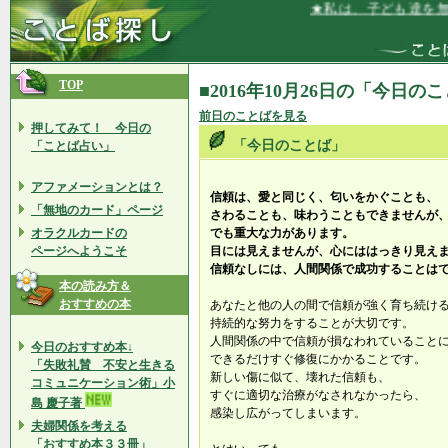
★私は、子ども達を無条
TOP
■2016年10月26日の「今日の
前日のことばを見る
押してみて！ 今日の
「今日のことば」
「ことば占い」
アファメーションとは？
信頼は、愛と同じく、匂いをかぐことも、
「無地のカード」ページ
さわることも、味わうこともできませんが
オラクルカードの
でも重大な力があります。
ページへようこそ
目には見えませんが、心にははっきり見え
信頼なしには、人間関係で成功することは
本の読み方＆
おすすめの本
あなたと他の人の間で信頼が強く育ち続け
持続的な努力をすることが大切です。
人間関係の中で信頼が損なわれていること
今日のおすすめ本↓
できるだけすぐ修復にかかることです。
「失敗礼賛 不安と生きる
新しい傷に似て、壊れた信頼も、
コミュニケーション術」小
すぐに適切な治療がなされなかったら、
島 慶子著
感染し広がってしまいます。
夫婦関係を考える
「おすすめ本３３冊」