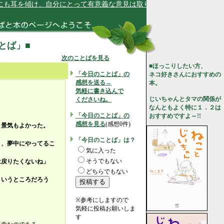
耳を傾け、自分にとって有意義な意見は取り入れる勇気があります★
ことば」■
次のことばを見る
■ほっこりしたい方、
「今日のことば」の
ネコ好きさんにおすすめの
感想を送る→
本。
気軽に書き込んで
じいちゃんとタマの関係が
くださいね。
なんともよく特に１．２は
「今日のことば」の
おすすめですよ～!!
感想を見る
(感想0件)
、景気もよかった。
「今日のことば」は？
ま、夢中にやってるこ
気に入った
そうでもない
戻りたくないね」
どちらでもない
というところだろう
※参考にしますので
気軽に投稿お願いしま
す