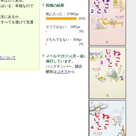
不幸なのである。
投稿の結果
人はいま、幸福なので
気に入った： 27985pt
状況にあるか、
93%
にすべてを透けて見通
そうでもない： 1081pt
3%
どちらでもない： 856pt
2%
メールマガジン(月～金)
度について
発行しています。
バックナンバー、購読
解除は
コチラ
から