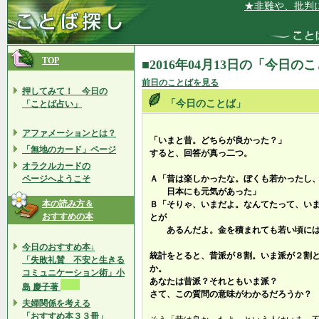
★非難や、批判にも
TOP
■2016年04月13日の「今日の
前日のことばを見る
押してみて！ 今日の
「今日のことば」
「ことば占い」
アファメーションとは？
「いまと昔。どちらが良かった？」
「無地のカード」ページ
すると、回答が真っ二つ。
オラクルカードの
ページへようこそ
Ａ「昔は楽しかったな。ぼくも若かったし
日本にも元気があった」
本の読み方＆
Ｂ「そりゃ、いまだよ。なんてたって、い
おすすめの本
とが
あるんだよ。金を積まれても若い頃には
今日のおすすめ本↓
統計をとると、昔派が８割。いま派が２割
「失敗礼賛 不安と生きる
か。
コミュニケーション術」小
あなたは昔派？それともいま派？
島 慶子著
さて、この質問の意味がわかるだろうか？
夫婦関係を考える
「おすすめ本３３冊」