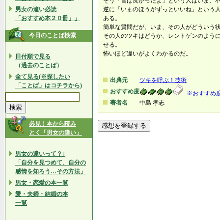
そう「昔は良かったよ」という人はいま、
男女の違い必読
逆に「いまのほうがずっといいね」という
「おすすめ本２０冊」」
ある。
簡単な質問だが、いま、その人がどういう
今日のことば検索
その人のツキはどうか、レントゲンのよう
せる。
怖いほど違いがよくわかるのだ。
日付順で見る
（過去のことば）
全て見る(※探したい
出典元
ツキを呼ぶ！技術
「ことば」はコチラから)
おすすめ度
※おすすめ
著者名
中島 孝志
必見！本から読み
とく「男女の違い」
男女の違いって？↓
「自分を見つめて、自分の
感情を知ろう…その方法」
男女・恋愛の本一覧
愛・夫婦・結婚の本
一覧