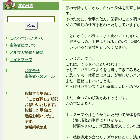
本の検索
膝の骨折をしてから、自分の身体を見直し
す。
そのために、食事の仕方、栄養のことを調
ジムで運動の仕方を教わったりしています
「とにかく、バランスよく食べてください
このページについて
好きなもの、手軽にとれるものだけに偏
主催者について
いろいろな食材をとってください」
メルマガ登録と解除
ということです。
サイトマップ
これは、うるさいほどいわれます。
そして、バランスよくを心掛けてきてみる
お問合せ
と思っても、体重にはさほど影響しないこ
主催者へのメール
また、便秘にもいいことも。
やっぱりバランスのよい食事は大切なのだ
転載する場合は
また、食べ方の順番もあるそうです。
「ことば探し」明記
この本によると、
お願いいたします。
転載した場合は、
１．スープや汁ものからいただいて身体を
連絡お願いいたし
消化吸収の準備にとりかかる。
ます。
野菜やきのこ、海藻線維が入っていれば
無断掲載禁止
２．植物繊維を含むサラダやおひたし、漬