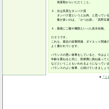
海藻類からいただくこと。
３．次は良質なタンパク質
タンパク質というとお肉、と思っている
量が多いのは、「かつお節」「高野豆腐
４．最後にご飯や麺類といった炭水化物。
だそうです。
これも、最近の栄養関連、ダイエット関連
よく書かれています。
バランスの悪い食事をしていると、今はよ
年齢を重ねると共に、医療費に跳ね返って
などということもいわれるようになってい
バランスのよい食事、心掛けていきましょ
▼
「こ