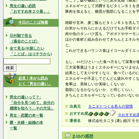
そこでご飯や麺類といった炭水化物（糖質
男女の違い必読
エネルギーとして消費するビタミンＢ１を
「おすすめ本２０冊」」
豚肉を加えると、糖質が脂肪になることを
今日のことば検索
雑穀や玄米、麦ご飯もビタミンＢ１を含ん
白米からそれらにかえるだけでもお手軽ダ
肉や魚のタンパク質も、アボガドやサーモ
日付順で見る
ほかの食材と組み合わせてきちんとエネル
（過去のことば）
と。
全て見る(※探したい
これができるバランス食はイコールダイエ
「ことば」はコチラから)
もし、○○だけといった食べ方をして栄養が
三大栄養素はうまくエネルギーになりませ
結果として太りやすくなり、食べているの
必見！本から読み
エネルギーが不足してどんどん疲れやすく
とく「男女の違い」
食事は、美味しいか美味しくないか、
脂肪になるかならないか、と同じくらい、
きちんとエネルギーになっているかいない
男女の違いって？↓
「自分を見つめて、自分の
出典元
タニタとつくる美人の習慣
感情を知ろう…その方法」
おすすめ度
※おすすめ
男女・恋愛の本一覧
著者名
株式会社タニタ (著), 細川 モモ 
愛・夫婦・結婚の本
一覧
まゆの感想