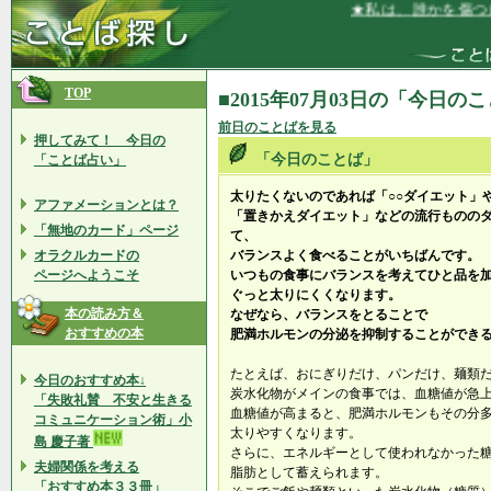
★私は、誰かを傷つけ
TOP
■2015年07月03日の「今日の
前日のことばを見る
押してみて！ 今日の
「今日のことば」
「ことば占い」
太りたくないのであれば「○○ダイエット」
アファメーションとは？
「置きかえダイエット」などの流行ものの
「無地のカード」ページ
て、
オラクルカードの
バランスよく食べることがいちばんです。
ページへようこそ
いつもの食事にバランスを考えてひと品を
ぐっと太りにくくなります。
本の読み方＆
なぜなら、バランスをとることで
おすすめの本
肥満ホルモンの分泌を抑制することができ
たとえば、おにぎりだけ、パンだけ、麺類
今日のおすすめ本↓
炭水化物がメインの食事では、血糖値が急
「失敗礼賛 不安と生きる
血糖値が高まると、肥満ホルモンもその分
コミュニケーション術」小
太りやすくなります。
島 慶子著
さらに、エネルギーとして使われなかった
夫婦関係を考える
脂肪として蓄えられます。
「おすすめ本３３冊」