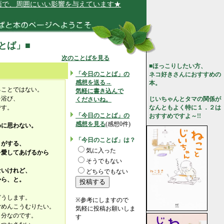
、周囲にいい影響を与えています★
ことば」■
次のことばを見る
■ほっこりしたい方、
「今日のことば」の
ネコ好きさんにおすすめの
感想を送る→
本。
ることではない。
気軽に書き込んで
を浴び、
じいちゃんとタマの関係が
くださいね。
です。
なんともよく特に１．２は
「今日のことば」の
おすすめですよ～!!
感想を見る
(感想0件)
めに思わない。
。
「今日のことば」は？
りがする、
気に入った
を愛してあげるから
そうでもない
ないけれど、
どちらでもない
から、と。
どうします。
※参考にしますので
ごめんこうむりたい。
気軽に投稿お願いしま
自分なのです。
す