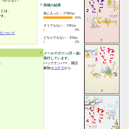
をつかさない、
投稿の結果
ことは、
気に入った： 27985pt
です。
93%
そうでもない： 1081pt
3%
度について
どちらでもない： 856pt
2%
メールマガジン(月～金)
発行しています。
す。
バックナンバー、購読
解除は
コチラ
から