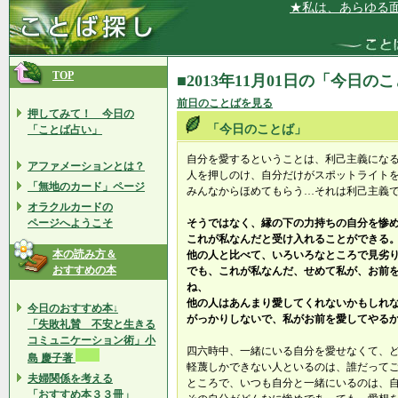
★私は、あらゆる面で
TOP
■2013年11月01日の「今日の
前日のことばを見る
押してみて！ 今日の
「今日のことば」
「ことば占い」
自分を愛するということは、利己主義にな
アファメーションとは？
人を押しのけ、自分だけがスポットライト
「無地のカード」ページ
みんなからほめてもらう…それは利己主義
オラクルカードの
ページへようこそ
そうではなく、縁の下の力持ちの自分を惨
これが私なんだと受け入れることができる
本の読み方＆
他の人と比べて、いろいろなところで見劣
おすすめの本
でも、これが私なんだ、せめて私が、お前
ね、
他の人はあんまり愛してくれないかもしれ
今日のおすすめ本↓
がっかりしないで、私がお前を愛してやる
「失敗礼賛 不安と生きる
コミュニケーション術」小
四六時中、一緒にいる自分を愛せなくて、
島 慶子著
軽蔑しかできない人といるのは、誰だって
夫婦関係を考える
ところで、いつも自分と一緒にいるのは、
「おすすめ本３３冊」