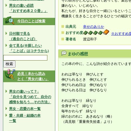
その自分がどんなに惨めであっても、愛想
男女の違い必読
嫌わない、いじめない。
「おすすめ本２０冊」」
私たちが、好きな自分と一緒にいるという
機嫌良く生きることができるひとつの秘訣
今日のことば検索
出典元
幸せのありか
おすすめ度
日付順で見る
※おすすめ
（過去のことば）
著者名
渡辺和子
全て見る(※探したい
「ことば」はコチラから)
まゆの感想
この本の中に、こんな詩が紹介されていま
必見！本から読み
われは草なり 伸びんとす
とく「男女の違い」
伸びられるとき 伸びんとす
伸びられぬ日は 伸びぬなり
伸びられる日は 伸びるなり
男女の違いって？↓
「自分を見つめて、自分の
われは草なり 緑なり
感情を知ろう…その方法」
全身すべて 緑なり
男女・恋愛の本一覧
毎年かわらず 緑なり
愛・夫婦・結婚の本
緑のおのれに あきぬなり（略）
一覧
（高見順「重量喪失拾遺」より）