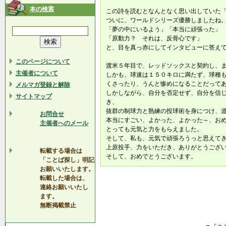
本の検索
この詩を読むとなんとなく思い出していた
ついに、ワールドシリーズ優勝しましたね。＼
「夢の中にいるよう」「本当に頑張った」
「原動力？ それは、反骨心です」
と、目を真っ赤にしてインタビューに答え
このページについて
渡米５年目で、レッドソックスと契約し、
主催者について
しかも、球速は１５０キロに満たず、球種
くさったり、うんと惨めになることだって
メルマガ登録と解除
しかしながら、自分を否定せず、自分を信
サイトマップ
き、
抜群の制球力と熟練の投球術を身につけ、
お問合せ
本当にすごい、よかった、よかった～、お
主催者へのメール
とっても元気と力をもらえました。
そして、私も、元気で頑張ろうっと思えて
上原投手、力をいただき、ありがとうござ
転載する場合は
そして、おめでとうございます。
「ことば探し」明記
お願いいたします。
転載した場合は、
連絡お願いいたし
ます。
無断掲載禁止