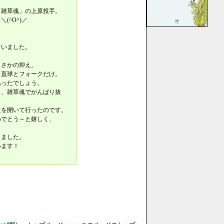
「雑草魂」の上原投手。
(^O^)／
ていました。
まさかの抑え。
も直球とフォークだけ。
あったでしょう。
じ、雑草魂でがんばり抜
道を開いて行ったのです。
めでとう～と嬉しく、
きました。
います！