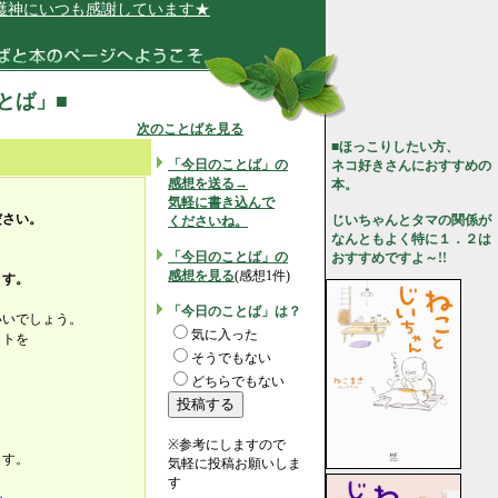
にいつも感謝しています★
ことば」■
次のことばを見る
■ほっこりしたい方、
「今日のことば」の
ネコ好きさんにおすすめの
感想を送る→
本。
気軽に書き込んで
ださい。
じいちゃんとタマの関係が
くださいね。
なんともよく特に１．２は
「今日のことば」の
おすすめですよ～!!
感想を見る
(感想1件)
ます。
「今日のことば」は？
いいでしょう。
気に入った
ットを
そうでもない
どちらでもない
、
、
※参考にしますので
ます。
気軽に投稿お願いしま
す