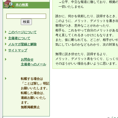
→公平、中立な報道に徹しており、根拠の
本の検索
一切いたしません
誰かに、何かを依頼したり、説得するとき
このように、メリット、デメリットを書き
整理がつき、意外なことがわかったり、
相手も、これをやって自分のメリットがあ
このページについて
考え直してくれるきっかけにもなります。
主催者について
また、仮に断られても、どこが、相手がい
メルマガ登録と解除
気にしているのかなどもわかり、次の対策
サイトマップ
無理に説き伏せたり、説得するより、
メリット、デメリット表をつくり、じっく
お問合せ
そのほうがいい場合も多いように思います
主催者へのメール
転載する場合は
「ことば探し」明記
お願いいたします。
転載した場合は、
連絡お願いいたし
ます。
無断掲載禁止