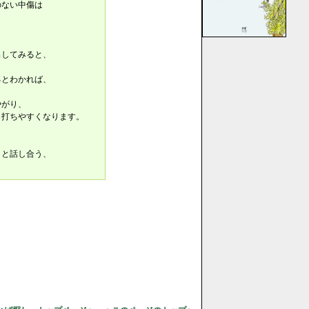
ない中傷は
、
出してみると、
るとわかれば、
やがり、
も打ちやすくなります。
りと話し合う、
。