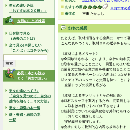
出典元
話は最初のひと言で決めなさ
男女の違い必読
おすすめ度
※おすすめ
「おすすめ本２０冊」」
著者名
吉田 たかよし
今日のことば検索
まゆの感想
日付順で見る
たとえば、取材拒否をする企業に、かつて
（過去のことば）
こんな表をつくり、取材ＯＫの返事をもら
全て見る(※探したい
「ことば」はコチラから)
《取材によるメリット》
◎全国放送されることにより、会社の知名
◎取材を受けることにより、風通しのよい
◎業界の実情や企業方針を番組で知ること
必見！本から読み
従業員のモチベーションの向上につなが
とく「男女の違い」
◎メディアのスタッフと交流を持つことに
企業トップの視野も広がる
男女の違いって？↓
《取材によるデメリットとその対応策》
「自分を見つめて、自分の
◎取材スタッフを案内するため、従業員を
感情を知ろう…その方法」
→取材は半日ですべて終了させます
男女・恋愛の本一覧
◎新製品についての企業秘密が外部にもれ
愛・夫婦・結婚の本
→許可なく撮影しません
一覧
守秘義務を厳守します。
◎会社に対して批判的な内容も放送される