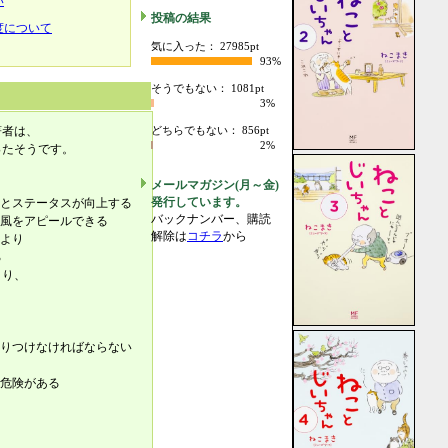
い
投稿の結果
度について
気に入った： 27985pt
93%
そうでもない： 1081pt
3%
著者は、
どちらでもない： 856pt
2%
ったそうです。
メールマガジン(月～金)
発行しています。
度とステータスが向上する
バックナンバー、購読
社風をアピールできる
解除は
コチラ
から
により
る
より、
はりつけなければならない
る危険がある