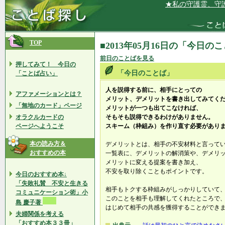
★私の守護霊、守護神
TOP
■2013年05月16日の「今日の
前日のことばを見る
押してみて！ 今日の
「今日のことば」
「ことば占い」
人を説得する前に、相手にとっての
アファメーションとは？
メリット、デメリットを書き出してみてく
「無地のカード」ページ
メリットが一つも出てこなければ、
オラクルカードの
そもそも説得できるわけがありません。
ページへようこそ
スキーム（枠組み）を作り直す必要があり
本の読み方＆
デメリットとは、相手の不安材料と言って
おすすめの本
一覧表に、デメリットの解消策や、デメリ
メリットに変える提案を書き加え、
不安を取り除くこともポイントです。
今日のおすすめ本↓
「失敗礼賛 不安と生きる
相手もトクする枠組みがしっかりしていて
コミュニケーション術」小
このことを相手も理解してくれたところで
島 慶子著
はじめて相手の共感を獲得することができ
夫婦関係を考える
「おすすめ本３３冊」