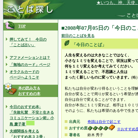
★いつも、神、天使、妖
TOP
■2008年07月05日の「今日の
前日のことばを見る
押してみて！ 今日の
「今日のことば」
「ことば占い」
人生を変えるのは大きなことではなく、
アファメーションとは？
小さな１ミリを変えることで、状況は変っ
「無地のカード」ページ
何を１ミリ変えるか考えてみてください。
オラクルカードの
１ミリ変えることで、不思議と人生は
ページへようこそ
まったく新しいものに変っていきます。
(略)
本の読み方＆
私たちは自分が変わり得るということを理
おすすめの本
自分が変ることで周りが変るという希望が
自分は自分で変えることができます。
自分が本当に１ミリ変れば、相手は１０ミ
今日のおすすめ本↓
そのように、私たちは希望のある中で生き
「失敗礼賛 不安と生きる
コミュニケーション術」小
出典元
奇蹟は自分で起こす
島 慶子著
おすすめ度
※おすすめ
夫婦関係を考える
著者名
鈴木 秀子
「おすすめ本３３冊」