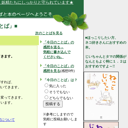
精たちにしっかりと守られています★
ことば」■
次のことばを見る
■ほっこりしたい方、
「今日のことば」の
ネコ好きさんにおすすめの
感想を送る→
本。
気軽に書き込んで
てきます。
じいちゃんとタマの関係が
くださいね。
なんともよく特に１．２は
「今日のことば」の
おすすめですよ～!!
感想を見る
(感想0件)
「今日のことば」は？
解すれば、
気に入った
湧いてきます。
そうでもない
リ変ってきます。
どちらでもない
ています。
※参考にしますので
気軽に投稿お願いしま
度について
す