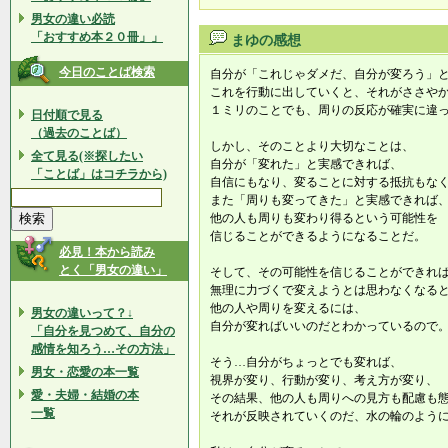
男女の違い必読
「おすすめ本２０冊」」
まゆの感想
今日のことば検索
自分が「これじゃダメだ、自分が変ろう」
これを行動に出していくと、それがささや
１ミリのことでも、周りの反応が確実に違
日付順で見る
（過去のことば）
しかし、そのことより大切なことは、
全て見る(※探したい
自分が「変れた」と実感できれば、
「ことば」はコチラから)
自信にもなり、変ることに対する抵抗もな
また「周りも変ってきた」と実感できれば
他の人も周りも変わり得るという可能性を
信じることができるようになることだ。
必見！本から読み
とく「男女の違い」
そして、その可能性を信じることができれ
無理に力づくで変えようとは思わなくなる
他の人や周りを変えるには、
男女の違いって？↓
自分が変ればいいのだとわかっているので
「自分を見つめて、自分の
感情を知ろう…その方法」
そう…自分がちょっとでも変れば、
男女・恋愛の本一覧
視界が変り、行動が変り、考え方が変り、
愛・夫婦・結婚の本
その結果、他の人も周りへの見方も配慮も
一覧
それが反映されていくのだ、水の輪のよう