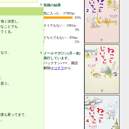
投稿の結果
気に入った： 27985pt
93%
と強く決意し、
そうでもない： 1081pt
かなことでも、
3%
ってくる。
どちらでもない： 856pt
2%
くなり、
メールマガジン(月～金)
、
発行しています。
バックナンバー、購読
解除は
コチラ
から
ば、
と思う。
。
態度も変ってきて、
に。