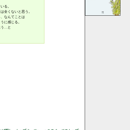
ている。
要は全くないと思う。
る、なんてことは
ように感じる。
違う…と