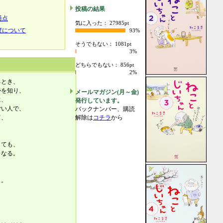
投稿の結果
通点
気に入った： 27985pt
度について
93%
そうでもない： 1081pt
3%
どちらでもない： 856pt
2%
るとき、
かを知り、
メールマガジン(月～金)
に、
発行しています。
ごい人で、
バックナンバー、購読
て、
解除は
コチラ
から
しても、
くなる。
う。
、