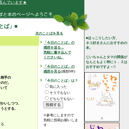
でいます★
ことば」■
次のことばを見る
■ほっこりしたい方、
「今日のことば」の
ネコ好きさんにおすすめの
感想を送る→
本。
気軽に書き込んで
じいちゃんとタマの関係が
くださいね。
。
なんともよく特に１．２は
「今日のことば」の
おすすめですよ～!!
感想を見る
(感想0件)
に相手の
「今日のことば」は？
なのだ。
気に入った
ていて
そうでもない
どちらでもない
づかいしつつ、
ようとする、
※参考にしますので
気軽に投稿お願いしま
ける、
す