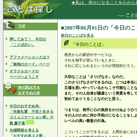
★私は、幸せになることを心から喜ん
TOP
■2007年06月01日の「今日の
前日のことばを見る
押してみて！ 今日の
「今日のことば」
「ことば占い」
善意からの親切やサービスは、
アファメーションとは？
それを相手が望んでいるときに、
「無地のカード」ページ
それに応じられるというのが理想的だろう
オラクルカードの
ページへようこそ
大切なことは「さりげなさ」なのだ。
このさりげなさができるのは、じつは本当
本の読み方＆
立場を思いやっているからこそ可能なこと
おすすめの本
また、その人自身が謙虚という美質を有し
初めてありうることなのだと思う。
今日のおすすめ本↓
つまりは、相手に心の負担をかけぬよう心
「失敗礼賛 不安と生きる
その人のために何か手助けになることをし
コミュニケーション術」小
レベルの高い善意の行為。
島 慶子著
夫婦関係を考える
こういうことができる人は、人間社会にお
「おすすめ本３３冊」