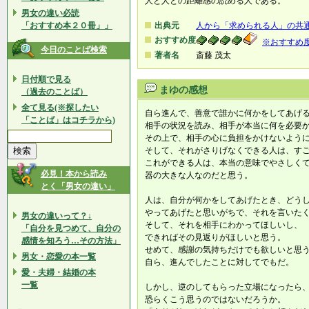
人と人との距離感の読める人である。
男女の違い必読
「おすすめ本２０冊」」
出典元
人から「求められる人」の共
おすすめ度
※おすすめ
今日のことば検索
著者名
斎藤 茂太
日付順で見る
まゆの感想
（過去のことば）
全て見る(※探したい
自ら進んで、善意で誰かに何かをしてあげ
「ことば」はコチラから)
相手の状況を読み、相手が本当に何を必要
その上で、相手の心に負担をかけないよう
そして、それがさりげなくできる人は、す
これができる人は、本当の意味でやさしく
必見！本から読み
器の大きな人なのだと思う。
とく「男女の違い」
人は、自分が何かをしてあげたとき、どう
やってあげたと思いがちで、それを言いた
男女の違いって？↓
そして、それを相手にわかってほしいし、
「自分を見つめて、自分の
できればその見返りがほしいと思う。
感情を知ろう…その方法」
せめて、感謝の気持ちだけでも欲しいと思
男女・恋愛の本一覧
自ら、進んでしたことに対してでもだ。
愛・夫婦・結婚の本
一覧
しかし、逆のしてもらった立場になったら
恐らくこう思うのではないだろうか。