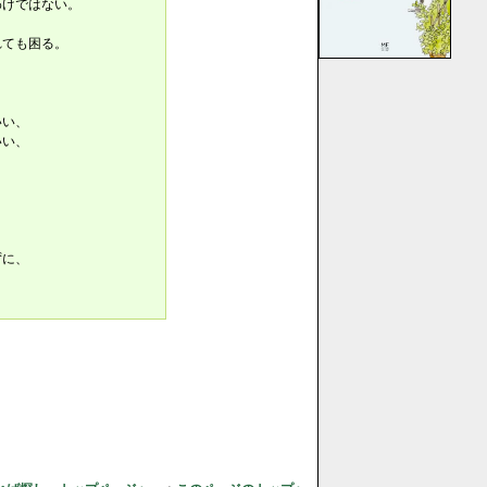
わけではない。
ても困る。
…」
いい、
いい、
、
ずに、