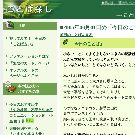
★私は、運がいい★
TOP
■2005年06月01日の「今日の
前日のことばを見る
押してみて！ 今日の
「今日のことば」
「ことば占い」
小さいことにくよくよしない生き方の秘訣
アファメーションとは？
ふだん大騒ぎしているほとんどが
「無地のカード」ページ
じつはたいしたことではないと気づくこと
オラクルカードの
ページへようこそ
私たちは何か起こると、
すぐに度を失って大げさに騒ぎ立てる。
本の読み方＆
事実を深読みし、分析ごっこにはまり、
おすすめの本
最悪の事態を想像してはキリキリし、
何も起きないうちから落ち込みモードに突
今日のおすすめ本↓
わずかなデコボコを、勝手に山に
「失敗礼賛 不安と生きる
見立てているようなもの。
コミュニケーション術」小
頭を切り替えて正常な視点を取り戻せば、
島 慶子著
もっと心穏やかに日常を送れるはず。
夫婦関係を考える
「おすすめ本３３冊」