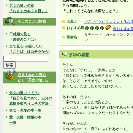
気持ちが動揺するような何かが起きたら、
男女の違い必読
こう自問しよう。
「おすすめ本２０冊」」
「これってそんなに大変なこと？」
今日のことば検索
出典元
小さいことにくよくよするな!
おすすめ度
※おすすめ
日付順で見る
リチャード・カールソン , ク
著者名
（過去のことば）
ン
全て見る(※探したい
「ことば」はコチラから)
まゆの感想
たぶん…
そんなに「すわっ、一大事」とか
必見！本から読み
「自分にとって死ぬか生きるかぐらい大変
とく「男女の違い」
なことなど、そうそうないのだ。
あったら、たまったものではないし。
男女の違いって？↓
あるのは…たぶん
「自分を見つめて、自分の
日常のちょっとした大変とか、
感情を知ろう…その方法」
いつもより、少しばかり違う何かであった
男女・恋愛の本一覧
期待ハズレの、ショックだったりするのだ
愛・夫婦・結婚の本
一覧
それが…たぶん、
自分の心の中で、勝手にふくれあがって、