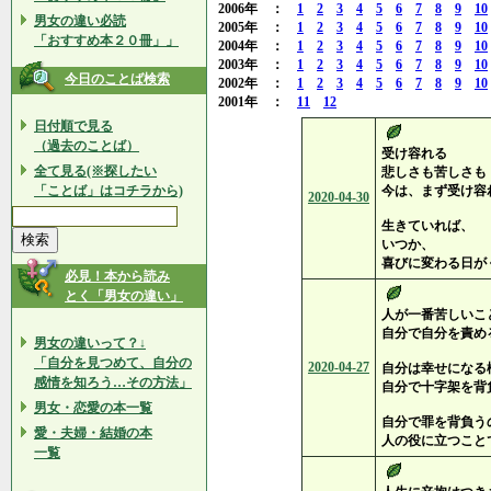
2006年 ：
1
2
3
4
5
6
7
8
9
10
男女の違い必読
2005年 ：
1
2
3
4
5
6
7
8
9
10
「おすすめ本２０冊」」
2004年 ：
1
2
3
4
5
6
7
8
9
10
2003年 ：
1
2
3
4
5
6
7
8
9
10
今日のことば検索
2002年 ：
1
2
3
4
5
6
7
8
9
10
2001年 ：
11
12
日付順で見る
（過去のことば）
受け容れる
全て見る(※探したい
悲しさも苦しさも
「ことば」はコチラから)
今は、まず受け容
2020-04-30
生きていれば、
いつか、
喜びに変わる日が
必見！本から読み
とく「男女の違い」
人が一番苦しいこ
自分で自分を責め
男女の違いって？↓
「自分を見つめて、自分の
2020-04-27
自分は幸せになる
感情を知ろう…その方法」
自分で十字架を背
男女・恋愛の本一覧
自分で罪を背負う
愛・夫婦・結婚の本
人の役に立つこと
一覧