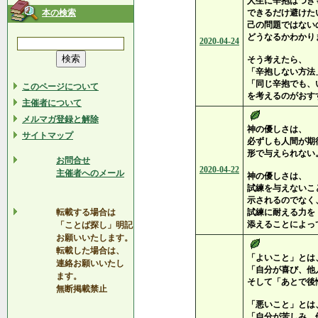
人生に辛抱はつき
本の検索
できるだけ避けた
己の問題ではない
どうなるかわかり
2020-04-24
そう考えたら、
「辛抱しない方法
「同じ辛抱でも、
このページについて
を考えるのがおす
主催者について
メルマガ登録と解除
神の優しさは、
サイトマップ
必ずしも人間が期
形で与えられない
お問合せ
2020-04-22
主催者へのメール
神の優しさは、
試練を与えないこ
示されるのでなく
転載する場合は
試練に耐える力を
添えることによっ
「ことば探し」明記
お願いいたします。
転載した場合は、
「よいこと」とは
連絡お願いいたし
「自分が喜び、他
ます。
そして「あとで後
無断掲載禁止
「悪いこと」とは
「自分が苦しみ、