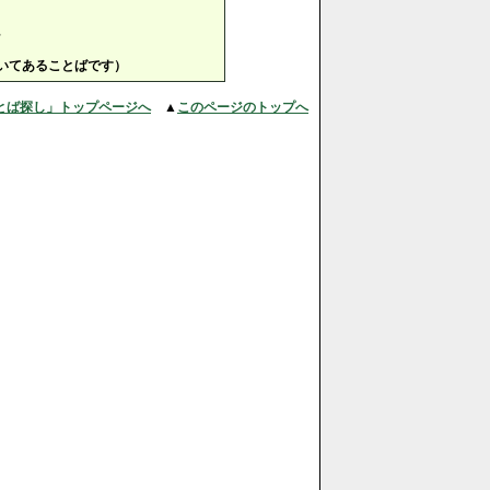
。
いてあることばです）
とば探し」トップページへ
▲
このページのトップへ