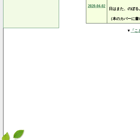
2020-04-02
日はまた、のぼる
（本のカバーに書
▼
「こ