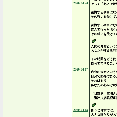
2020-04-20
そして「あとで後
後悔する羽目にな
その報いを受けて
後悔する羽目にな
進んで行ったほう
その報いを受けて
人間の寿命という
あなたが使える時
その時間をどう使
自分でできること
2020-04-17
自分の未来という
自分で開発できる
それはもう
あなたの心がけ次
（日野原 重明さ
聖路加病院理事
2020-04-15
言うと為すでは、
大きな隔たりがあ