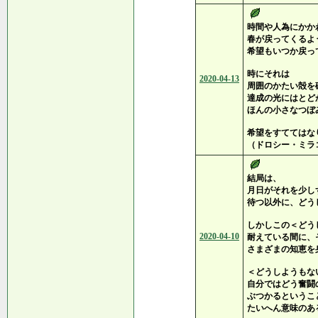
時間や人為にかか
春が戻ってくるよ
希望もいつか戻っ
時にそれは
2020-04-13
周囲のかたい殻を
達成の光にはとど
ほんの小さなつぼ
希望をすててはな
（ドロシー・ミラ
結局は、
月日がそれを少し
待つ以外に、どう
しかしこの＜どう
2020-04-10
耐えている間に、
さまざまの知恵を
＜どうしようもな
自分ではどう奮闘
ぶつかるというこ
たいへん意味のあ