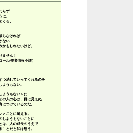
わらず
うに、
てくる。
破らなければ
かない
みかもしれないけど。
りません！
コール/作者情報不詳）
ずつ消していってくれるのを
しようもない。
しようもない＞に
その人の心は、目に見えぬ
身につけているのだ。
い＞ことに耐える。
のしようもないことに
とは、人の成長のうえで
ることだと私は思う。