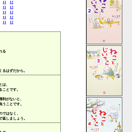
11
12
11
12
11
12
11
12
11
12
れる
くるはずだから。
とは、
ることです。
権利がないと、
負うことです。
のではなく、
で返しましょう。