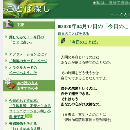
★私は、自分で自分の
TOP
■2020年04月17日の「今日の
前日のことばを見る
押してみて！ 今日の
「今日のことば」
「ことば占い」
アファメーションとは？
人間の寿命というのはね、
「無地のカード」ページ
あなたが使える時間のことなの。
オラクルカードの
ページへようこそ
その時間をどう使うかは、
自分でできることなんですよ。
本の読み方＆
おすすめの本
自分の未来というのは、
自分で開発できる。
それはもう
今日のおすすめ本↓
あなたの心がけ次第なの。
「失敗礼賛 不安と生きる
コミュニケーション術」小
（日野原 重明さんのことば
島 慶子著
聖路加病院理事長※発刊当時）
夫婦関係を考える
「おすすめ本３３冊」