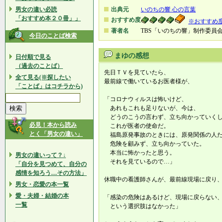
男女の違い必読
出典元
いのちの響 心の言葉
「おすすめ本２０冊」」
おすすめ度
※おすすめ
著者名
TBS「いのちの響」制作委員
今日のことば検索
まゆの感想
日付順で見る
（過去のことば）
先日ＴＶを見ていたら、
全て見る(※探したい
最前線で働いているお医者様が、
「ことば」はコチラから)
「コロナウィルスは怖いけど、
あれもこれも足りないが、今は、
どうのこうの言わず、立ち向かっていくし
必見！本から読み
これが医者の使命だ。
とく「男女の違い」
福島原発事故のときには、原発関係の人
危険を顧みず、立ち向かっていた。
本当に怖かったと思う。
男女の違いって？↓
それを見ているので…」
「自分を見つめて、自分の
感情を知ろう…その方法」
休職中の看護師さんが、最前線現場に戻り
男女・恋愛の本一覧
愛・夫婦・結婚の本
「感染の危険はあるけど、現場に戻らない
一覧
という選択肢はなかった」