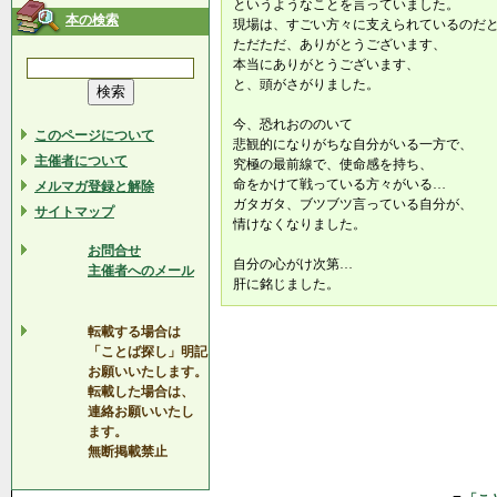
というようなことを言っていました。
本の検索
現場は、すごい方々に支えられているのだ
ただただ、ありがとうございます、
本当にありがとうございます、
と、頭がさがりました。
今、恐れおののいて
このページについて
悲観的になりがちな自分がいる一方で、
主催者について
究極の最前線で、使命感を持ち、
命をかけて戦っている方々がいる…
メルマガ登録と解除
ガタガタ、ブツブツ言っている自分が、
サイトマップ
情けなくなりました。
お問合せ
自分の心がけ次第…
主催者へのメール
肝に銘じました。
転載する場合は
「ことば探し」明記
お願いいたします。
転載した場合は、
連絡お願いいたし
ます。
無断掲載禁止