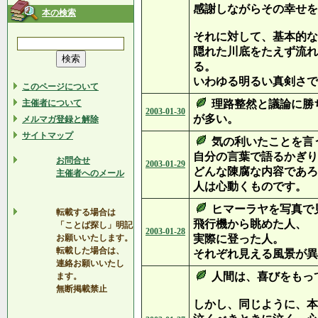
感謝しながらその幸せを
本の検索
それに対して、基本的な
隠れた川底をたえず流れ
る。
いわゆる明るい真剣さで
このページについて
主催者について
理路整然と議論に勝
2003-01-30
が多い。
メルマガ登録と解除
サイトマップ
気の利いたことを言
自分の言葉で語るかぎり
お問合せ
2003-01-29
どんな陳腐な内容であろ
主催者へのメール
人は心動くものです。
ヒマーラヤを写真で
転載する場合は
飛行機から眺めた人、
「ことば探し」明記
2003-01-28
お願いいたします。
実際に登った人。
転載した場合は、
それぞれ見える風景が異
連絡お願いいたし
人間は、喜びをもっ
ます。
無断掲載禁止
しかし、同じように、本