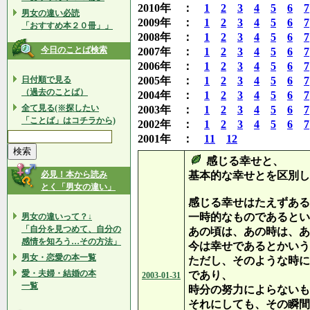
2010年 ：
1
2
3
4
5
6
7
男女の違い必読
2009年 ：
1
2
3
4
5
6
7
「おすすめ本２０冊」」
2008年 ：
1
2
3
4
5
6
7
今日のことば検索
2007年 ：
1
2
3
4
5
6
7
2006年 ：
1
2
3
4
5
6
7
日付順で見る
2005年 ：
1
2
3
4
5
6
7
（過去のことば）
2004年 ：
1
2
3
4
5
6
7
全て見る(※探したい
2003年 ：
1
2
3
4
5
6
7
「ことば」はコチラから)
2002年 ：
1
2
3
4
5
6
7
2001年 ：
11
12
感じる幸せと、
必見！本から読み
基本的な幸せとを区別し
とく「男女の違い」
感じる幸せはたえずある
一時的なものであるとい
男女の違いって？↓
「自分を見つめて、自分の
あの頃は、あの時は、あ
感情を知ろう…その方法」
今は幸せであるとかいう
男女・恋愛の本一覧
ただし、そのような時に
愛・夫婦・結婚の本
であり、
2003-01-31
一覧
時分の努力によらないも
それにしても、その瞬間