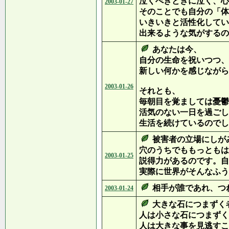
泣くべきときに泣く、心
2003-01-27
そのことでも自分の「体
いきいきと活性化してい
出来るような気がするの
あなたは今、
自分の生命を祝いつつ、
新しい何かを感じながら
2003-01-26
それとも、
毎朝目を覚ましては憂鬱
活気のない一日を過ごし
生活を続けているのでし
被害者の立場にしが
穴のうちでももっともは
2003-01-25
説得力があるのです。自
実際に世界がそんなふう
相手が誰であれ、つ
2003-01-24
大きな石につまずく
人は小さな石につまずく
人は大きな事を見逃すこ