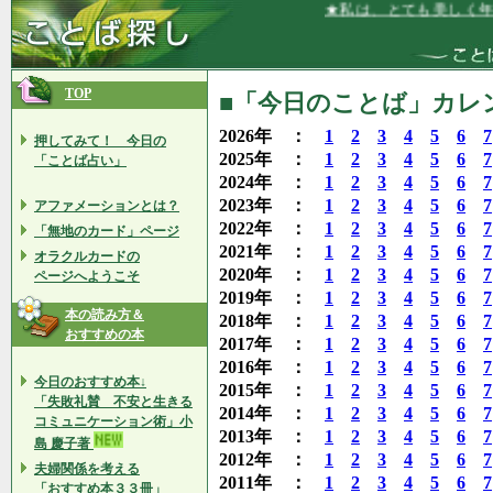
★私は、とても美しく年を重ね
TOP
■「今日のことば」カレン
2026年 ：
1
2
3
4
5
6
7
押してみて！ 今日の
2025年 ：
1
2
3
4
5
6
7
「ことば占い」
2024年 ：
1
2
3
4
5
6
7
2023年 ：
1
2
3
4
5
6
7
アファメーションとは？
2022年 ：
1
2
3
4
5
6
7
「無地のカード」ページ
2021年 ：
1
2
3
4
5
6
7
オラクルカードの
2020年 ：
1
2
3
4
5
6
7
ページへようこそ
2019年 ：
1
2
3
4
5
6
7
本の読み方＆
2018年 ：
1
2
3
4
5
6
7
おすすめの本
2017年 ：
1
2
3
4
5
6
7
2016年 ：
1
2
3
4
5
6
7
今日のおすすめ本↓
2015年 ：
1
2
3
4
5
6
7
「失敗礼賛 不安と生きる
2014年 ：
1
2
3
4
5
6
7
コミュニケーション術」小
2013年 ：
1
2
3
4
5
6
7
島 慶子著
2012年 ：
1
2
3
4
5
6
7
夫婦関係を考える
2011年 ：
1
2
3
4
5
6
7
「おすすめ本３３冊」