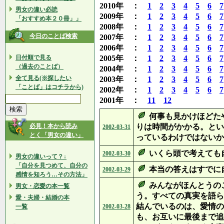
2010年 ：
1
2
3
4
5
6
7
男女の違い必読
2009年 ：
1
2
3
4
5
6
7
「おすすめ本２０冊」」
2008年 ：
1
2
3
4
5
6
7
今日のことば検索
2007年 ：
1
2
3
4
5
6
7
2006年 ：
1
2
3
4
5
6
7
日付順で見る
2005年 ：
1
2
3
4
5
6
7
（過去のことば）
2004年 ：
1
2
3
4
5
6
7
全て見る(※探したい
2003年 ：
1
2
3
4
5
6
7
「ことば」はコチラから)
2002年 ：
1
2
3
4
5
6
7
2001年 ：
11
12
何事も見かけほどた
必見！本から読み
りは時間がかかる。とい
2002-03-31
とく「男女の違い」
っているわけではないか
いくら頭で考えても
2002-03-30
男女の違いって？↓
「自分を見つめて、自分の
本当の答えはすでに
2002-03-29
感情を知ろう…その方法」
みんながほんとうの
男女・恋愛の本一覧
う。すべての真実を語ら
愛・夫婦・結婚の本
結んでいるのは、愛情の
一覧
2002-03-28
も、お互いに最後まで追