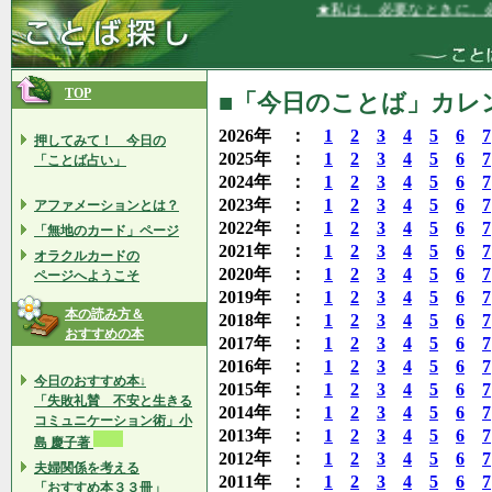
★私は、必要なときに、必要な
TOP
■「今日のことば」カレン
2026年 ：
1
2
3
4
5
6
7
押してみて！ 今日の
2025年 ：
1
2
3
4
5
6
7
「ことば占い」
2024年 ：
1
2
3
4
5
6
7
2023年 ：
1
2
3
4
5
6
7
アファメーションとは？
2022年 ：
1
2
3
4
5
6
7
「無地のカード」ページ
2021年 ：
1
2
3
4
5
6
7
オラクルカードの
2020年 ：
1
2
3
4
5
6
7
ページへようこそ
2019年 ：
1
2
3
4
5
6
7
本の読み方＆
2018年 ：
1
2
3
4
5
6
7
おすすめの本
2017年 ：
1
2
3
4
5
6
7
2016年 ：
1
2
3
4
5
6
7
今日のおすすめ本↓
2015年 ：
1
2
3
4
5
6
7
「失敗礼賛 不安と生きる
2014年 ：
1
2
3
4
5
6
7
コミュニケーション術」小
2013年 ：
1
2
3
4
5
6
7
島 慶子著
2012年 ：
1
2
3
4
5
6
7
夫婦関係を考える
2011年 ：
1
2
3
4
5
6
7
「おすすめ本３３冊」