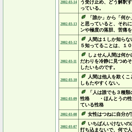
う受け止め、どう解釈す
2002-03-14
っている。
「誰か」から「何か
と思っていると、それに
2002-03-13
ンや極度の落胆、苦痛を
人間は１しか知らな
2002-03-12
５知ってることは、１０
しょせん人間は何か
だわりを冷静に見つめそ
2002-03-11
したいものです。
人間は他人を欺くこ
2002-03-10
しもたやすくない。
「人は誰でも３種類
性格 ・ほんとうの性
2002-03-09
ている性格
女性はつねに自分が
2002-03-08
いちばんいけないの
2002-03-07
打ち込まないで、何で人