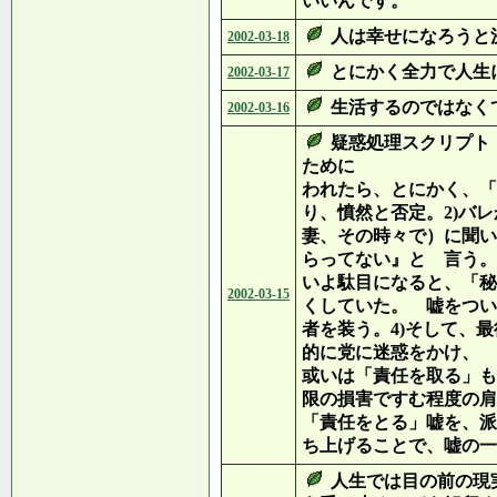
いいんです。
人は幸せになろうと
2002-03-18
とにかく全力で人生
2002-03-17
生活するのではなく
2002-03-16
疑惑処理スクリプ
ために とる一
われたら、とにかく、「
り、憤然と否定。2)バ
妻、その時々で）に聞い
らってない』と 言う。
いよ駄目になると、「秘
2002-03-15
くしていた。 嘘をつい
者を装う。4)そして、
的に党に迷惑をかけ
或いは「責任を取る」も
限の損害ですむ程度の肩
「責任をとる」嘘を、派
ち上げることで、嘘の一
人生では目の前の現