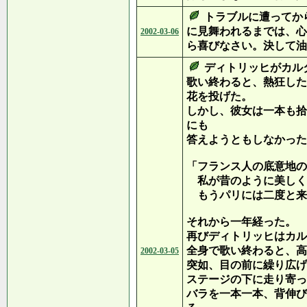
トラブルに遭ってか
に見舞われるまでは、心
2002-03-06
ら喜びなさい。決して油
ディトリッヒがカル
歌い終わると、熱狂した
花を投げた。
しかし、彼女は一本も拾
にも
答えようともしなかった
「フランス人の底意地の
私が昔のように美しく
もうパリには二度と来
それから一年経った。
再びディトリッヒはカル
全身で歌い終わると、高
2002-03-05
突如、目の前に繰り広げ
ステージの下に走り寄っ
バラを一本一本、背伸び