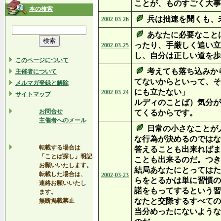
ことが、ものすごく大事
本の検索
兵は拙速を聞くも、
2002-03-26
あなたに必要なこと
ったり、手厳しく追い立
2002-03-25
し、自分は正しい道を歩
このページについて
考えても落ち込みか
主催者について
てないからといって、そ
メルマガ登録と解除
にも立たない
2002-03-24
サイトマップ
ルディのことば）気分が
お問合せ
てくるからです。
主催者へのメール
日常の小さなことが
な行為が決めるのではな
転載する場合は
答えることも出来ればま
「ことば探し」明記
ことも出来るのだ。つき
お願いいたします。
結局あなたにとってはた
転載した場合は、
2002-03-23
らをとるかは単に習慣の
連絡お願いいたし
諾をもってするという習
ます。
なたと交際するすべての
無断掲載禁止
当分めったにないような