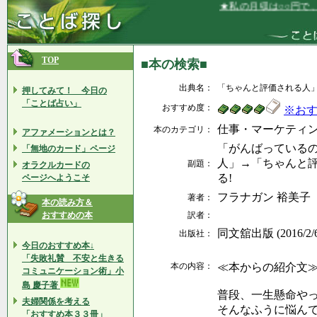
★私の月収は○○円で、
TOP
■本の検索■
出典名：
「ちゃんと評価される人
押してみて！ 今日の
「ことば占い」
おすすめ度：
※お
仕事・マーケティ
本のカテゴリ：
アファメーションとは？
「がんばっている
「無地のカード」ページ
人」→「ちゃんと
副題：
オラクルカードの
る!
ページへようこそ
フラナガン 裕美子
著者：
本の読み方＆
おすすめの本
訳者：
同文舘出版 (2016/2/
出版社：
今日のおすすめ本↓
「失敗礼賛 不安と生きる
本の内容：
≪本からの紹介文
コミュニケーション術」小
島 慶子著
普段、一生懸命や
夫婦関係を考える
そんなふうに悩ん
「おすすめ本３３冊」