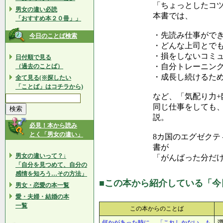
「ちょっとしたコ
男女の違い必読
本書では、
「おすすめ本２０冊」」
・先読み仕事がで
今日のことば検索
・どんな上司とで
・損をしないコミ
日付順で見る
・自分トレーニン
（過去のことば）
・成長し続けるた
全て見る(※探したい
「ことば」はコチラから)
など、「気配り力+
同じ仕事をしても
説。
必見！本から読み
とく「男女の違い」
8カ国のエグゼク
書が
男女の違いって？↓
「がんばった分だ
「自分を見つめて、自分の
感情を知ろう…その方法」
■この本から紹介している「今
男女・恋愛の本一覧
愛・夫婦・結婚の本
一覧
この本からのことば
何かがあった時に、 「これしかない、も