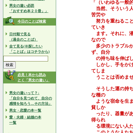
「（いわゆる一般
男女の違い必読
当然、そういう人
「おすすめ本２０冊」」
苦労や
努力を重ねること
今日のことば検索
ていき
ます。それに、潜
日付順で見る
なので
（過去のことば）
多少のトラブルが
全て見る(※探したい
「ことば」はコチラから)
ず、自分
の持ち味を伸ばし
しかし、手をかけ
てしま
必見！本から読み
うことは否めませ
とく「男女の違い」
そうした運の持ち
男女の違いって？↓
な種の
「自分を見つめて、自分の
ような宿命を生ま
感情を知ろう…その方法」
貧しか
男女・恋愛の本一覧
ったり、器量があ
愛・夫婦・結婚の本
得られ
一覧
る環境にない人た
このような人たち