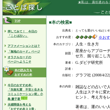
★私は、責任逃れをしま
TOP
■本の検索■
出典名：
とっても運がいいねとい
押してみて！ 今日の
「ことば占い」
おすすめ度：
※お
人生・生き方
本のカテゴリ：
アファメーションとは？
星座からアプロー
「無地のカード」ページ
副題：
せ方、掘り起こし
オラクルカードの
ページへようこそ
G.ダビデ研究所 
著者：
訳者：
本の読み方＆
おすすめの本
グラフ社 (2008/4/22
出版社：
今日のおすすめ本↓
本の内容：
雑誌などの占いで
「失敗礼賛 不安と生きる
人生はステキに変
コミュニケーション術」小
ヒント、考え方を
島 慶子著
夫婦関係を考える
著者は、運のいい
「おすすめ本３３冊」