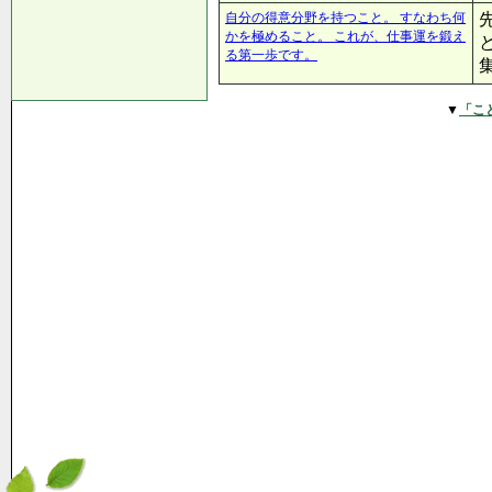
自分の得意分野を持つこと。 すなわち何
かを極めること。 これが、仕事運を鍛え
る第一歩です。
▼
「こ