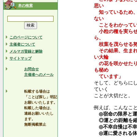
思い
本の検索
知っているため、
ない
ことをわかってい
小粒の種を実らせ
このページについて
ら、
枝葉を茂らせる努
主催者について
その結果、生まれ
メルマガ登録と解除
い大輪
サイトマップ
の花を咲かせたり
お問合せ
も秘め
主催者へのメール
ています」
そして、どちらに
ていく
転載する場合は
ことが大切だと。
「ことば探し」明記
お願いいたします。
例えば、こんなこ
転載した場合は、
連絡お願いいたし
◎宿命の限界と運
ます。
◎運との距離を縮
無断掲載禁止
◎不幸自慢は不幸
◎運に愛される体