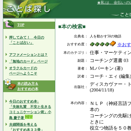
★私は、金払いのい
TOP
■本の検索■
出典名：
人を動かす50の物語
押してみて！ 今日の
「ことば占い」
おすすめ度：
※お
仕事・マーケティ
本のカテゴリ：
アファメーションとは？
コーチング選書 03
副題：
「無地のカード」ページ
M.パーキン (著)
オラクルカードの
著者：
ページへようこそ
コーチ・エィ (編集
訳者：
本の読み方＆
ディスカヴァー・
出版社：
おすすめの本
(2004/11/18)
今日のおすすめ本↓
本の内容：
ＮＬＰ（神経言語
「失敗礼賛 不安と生きる
本の
コミュニケーション術」小
コーチングの先駆
島 慶子著
ときに
夫婦関係を考える
役立つ物語を５０
「おすすめ本３３冊」