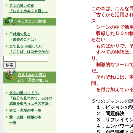
男女の違い必読
この本は、こんな
「おすすめ本２０冊」」
「古くから活用さ
ス
今日のことば検索
シーンの中で活用
収録した５０の物
日付順で見る
らない
（過去のことば）
ものばかりで、そ
全て見る(※探したい
「ことば」はコチラから)
すべての物語は、
り、
刺激的なツールで
だ。
必見！本から読み
それぞれには、本
とく「男女の違い」
問」
を付け加えてい
男女の違いって？↓
「自分を見つめて、自分の
５つのジャンルの
感情を知ろう…その方法」
１．ビジョンの明
男女・恋愛の本一覧
２．問題解決
愛・夫婦・結婚の本
３．リフレイミン
一覧
４．エンパワーメ
５．自己評価と