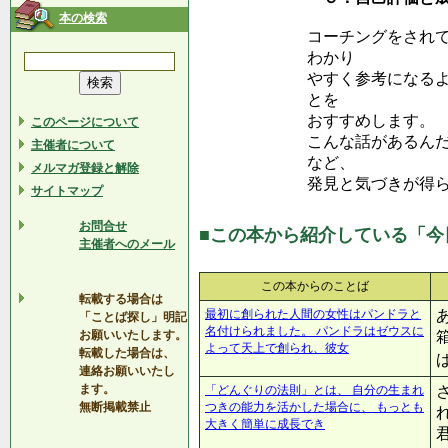
本の検索
コーチングをされ
わかり
やすく参考になる
とを
おすすめします。
このページについて
こんな話があるん
主催者について
など、
メルマガ登録と解除
発見と気づきが得
サイトマップ
お問合せ
■この本から紹介している「今
主催者へのメール
この本からのことば
転載する場合は
最初に創られた人間の女性はパンドラと
「ことば探し」明記
名付けられました。 パンドラはゼウスに
お願いいたします。
よって天上で創られ、彼女
転載した場合は、
連絡お願いいたし
ます。
「どんぐりの法則」とは、 自分の生まれ
無断掲載禁止
つきの能力を活かした場合に、 もっとも
大きく簡単に成長でき