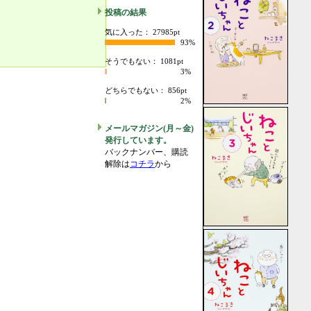
投稿の結果
気に入った： 27985pt
93%
そうでもない： 1081pt
3%
どちらでもない： 856pt
2%
メールマガジン(月～金)
発行しています。
バックナンバー、購読
解除は
コチラ
から