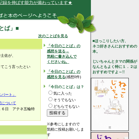
録を伸ばす能力が備わっています★
ことば」■
次のことばを見る
■ほっこりしたい方、
「今日のことば」の
ネコ好きさんにおすすめの
感想を送る→
本。
で土佐が、
気軽に書き込んで
じいちゃんとタマの関係が
くださいね。
ってこう言ったとい
なんともよく特に１．２は
「今日のことば」の
おすすめですよ～!!
感想を見る
(感想0件)
「今日のことば」は？
気に入った
スパート」
そうでもない
度について
どちらでもない
１６日 アテネ五輪特
※参考にしますので
気軽に投稿お願いしま
す