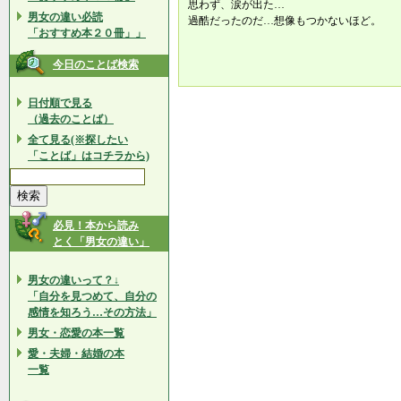
思わず、涙が出た…
男女の違い必読
過酷だったのだ…想像もつかないほど。
「おすすめ本２０冊」」
今日のことば検索
日付順で見る
（過去のことば）
全て見る(※探したい
「ことば」はコチラから)
必見！本から読み
とく「男女の違い」
男女の違いって？↓
「自分を見つめて、自分の
感情を知ろう…その方法」
男女・恋愛の本一覧
愛・夫婦・結婚の本
一覧