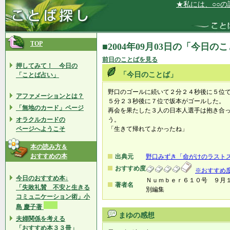
★私には、○○の記
TOP
■2004年09月03日の「今日の
前日のことばを見る
押してみて！ 今日の
「今日のことば」
「ことば占い」
野口のゴールに続いて２分２４秒後に５位
アファメーションとは？
５分２３秒後に７位で坂本がゴールした。
「無地のカード」ページ
再会を果たした３人の日本人選手は抱き合
オラクルカードの
う。
ページへようこそ
「生きて帰れてよかったね」
本の読み方＆
おすすめの本
出典元
野口みずき「命がけのラスト
おすすめ度
※おすすめ
今日のおすすめ本↓
Ｎｕｍｂｅｒ６１０号 ９月
著者名
「失敗礼賛 不安と生きる
別編集
コミュニケーション術」小
島 慶子著
まゆの感想
夫婦関係を考える
「おすすめ本３３冊」