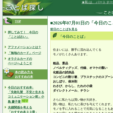
★私は、パートナー（
TOP
■2026年07月01日の「今日の
前日のことばを見る
押してみて！ 今日の
「今日のことば」
「ことば占い」
アファメーションとは？
住まいには、勝手に流れ込んでくる
「無地のカード」ページ
モノがたくさんあります。
オラクルカードの
ページへようこそ
粗品、景品
ノベルティグッズ、付録、オマケの類い
本の読み方＆
化粧品の試供品
おすすめの本
コンビニの割り箸、プラスチックのスプー
おしぼり、保冷剤
わさび、からし、たれの小袋
今日のおすすめ本↓
ダイレクトメール、チラシ
「失敗礼賛 不安と生きる
コミュニケーション術」小
さらに私たちは買い物が大好き。
島 慶子著
買い物は、私たちに喜びを与えてくれます
夫婦関係を考える
モノを手に入れることで元気になることも
「おすすめ本３３冊」