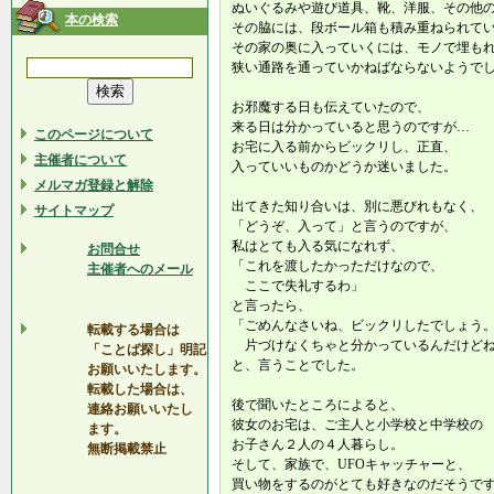
ぬいぐるみや遊び道具、靴、洋服、その他
本の検索
その脇には、段ボール箱も積み重ねられて
その家の奥に入っていくには、モノで埋も
狭い通路を通っていかねばならないようで
お邪魔する日も伝えていたので、
来る日は分かっていると思うのですが…
このページについて
お宅に入る前からビックリし、正直、
主催者について
入っていいものかどうか迷いました。
メルマガ登録と解除
出てきた知り合いは、別に悪びれもなく、
サイトマップ
「どうぞ、入って」と言うのですが、
私はとても入る気になれず、
お問合せ
「これを渡したかっただけなので、
主催者へのメール
ここで失礼するわ」
と言ったら、
「ごめんなさいね、ビックリしたでしょう
転載する場合は
片づけなくちゃと分かっているんだけど
「ことば探し」明記
と、言うことでした。
お願いいたします。
転載した場合は、
後で聞いたところによると、
連絡お願いいたし
彼女のお宅は、ご主人と小学校と中学校の
ます。
お子さん２人の４人暮らし。
無断掲載禁止
そして、家族で、UFOキャッチャーと、
買い物をするのがとても好きなのだそうで