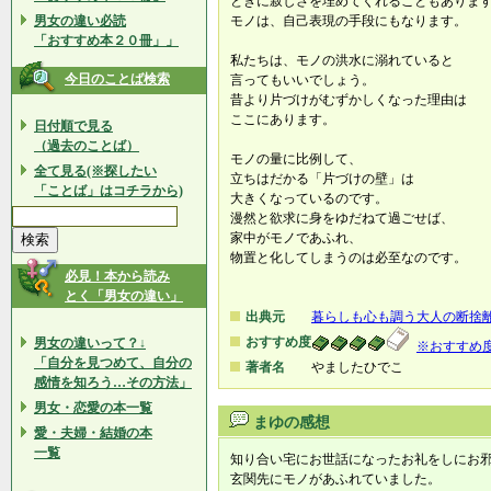
ときに寂しさを埋めてくれることもありま
男女の違い必読
モノは、自己表現の手段にもなります。
「おすすめ本２０冊」」
私たちは、モノの洪水に溺れていると
今日のことば検索
言ってもいいでしょう。
昔より片づけがむずかしくなった理由は
ここにあります。
日付順で見る
（過去のことば）
モノの量に比例して、
全て見る(※探したい
立ちはだかる「片づけの壁」は
「ことば」はコチラから)
大きくなっているのです。
漫然と欲求に身をゆだねて過ごせば、
家中がモノであふれ、
物置と化してしまうのは必至なのです。
必見！本から読み
とく「男女の違い」
出典元
暮らしも心も調う大人の断捨
おすすめ度
男女の違いって？↓
※おすすめ
「自分を見つめて、自分の
著者名
やましたひでこ
感情を知ろう…その方法」
男女・恋愛の本一覧
まゆの感想
愛・夫婦・結婚の本
一覧
知り合い宅にお世話になったお礼をしにお
玄関先にモノがあふれていました。