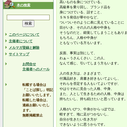
高いものを身につけている、
本の検索
高級車を乗り回し、ブランド品を
身につけている、話すこと、
ＳＮＳ発信が華やかなど、
ついついそのように表に見えていることに
目がいき、その人の人格や中身も
そうなのだと、錯覚してしまうこともあり
このページについて
もちろん、人格や中身が
主催者について
ともなっている方もいます。
メルマガ登録と解除
反面、事実は別にして、
サイトマップ
わぁ～うさんくさい、この人、
なんて感じ、引いてしまう方もいます。
お問合せ
主催者へのメール
人の生き方は、さまざまで、
付属品好き、肩書き好きもいてよいし、
それらを否定する人もいてよいですが、
転載する場合は
やはりそれに見合った人格、中身、
「ことば探し」明記
また、人として生きるための人格、中身は
お願いいたします。
持ちたいし、持ち続けたいと思っています
転載した場合は、
連絡お願いいたし
人格がいびつ、中身がからっぽでは、
ます。
軽すぎて、地に足がつかないし、
無断掲載禁止
自分が生きたい生き方が
できないように思うからです。