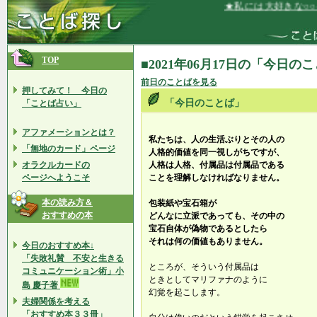
★私には大好きな○○を
TOP
■2021年06月17日の「今日の
前日のことばを見る
押してみて！ 今日の
「今日のことば」
「ことば占い」
アファメーションとは？
私たちは、人の生活ぶりとその人の
「無地のカード」ページ
人格的価値を同一視しがちですが、
オラクルカードの
人格は人格、付属品は付属品である
ページへようこそ
ことを理解しなければなりません。
本の読み方＆
包装紙や宝石箱が
おすすめの本
どんなに立派であっても、その中の
宝石自体が偽物であるとしたら
それは何の価値もありません。
今日のおすすめ本↓
「失敗礼賛 不安と生きる
ところが、そういう付属品は
コミュニケーション術」小
ときとしてマリファナのように
島 慶子著
幻覚を起こします。
夫婦関係を考える
「おすすめ本３３冊」