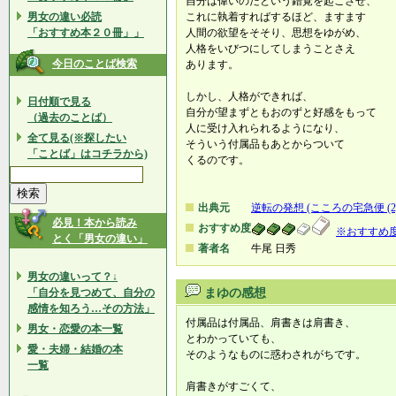
自分は偉いのだという錯覚を起こさせ、
男女の違い必読
これに執着すればするほど、ますます
「おすすめ本２０冊」」
人間の欲望をそそり、思想をゆがめ、
人格をいびつにしてしまうことさえ
今日のことば検索
あります。
しかし、人格ができれば、
日付順で見る
自分が望まずともおのずと好感をもって
（過去のことば）
人に受け入れられるようになり、
全て見る(※探したい
そういう付属品もあとからついて
「ことば」はコチラから)
くるのです。
出典元
逆転の発想 (こころの宅急便 (2)
必見！本から読み
おすすめ度
※おすすめ
とく「男女の違い」
著者名
牛尾 日秀
男女の違いって？↓
「自分を見つめて、自分の
まゆの感想
感情を知ろう…その方法」
付属品は付属品、肩書きは肩書き、
男女・恋愛の本一覧
とわかっていても、
愛・夫婦・結婚の本
そのようなものに惑わされがちです。
一覧
肩書きがすごくて、