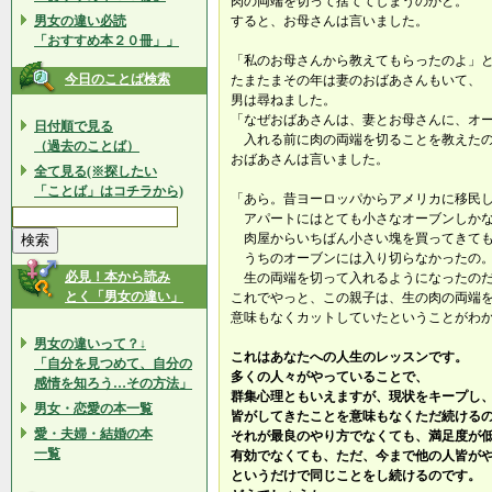
肉の両端を切って捨ててしまうのかと。
男女の違い必読
すると、お母さんは言いました。
「おすすめ本２０冊」」
「私のお母さんから教えてもらったのよ」
今日のことば検索
たまたまその年は妻のおばあさんもいて、
男は尋ねました。
「なぜおばあさんは、妻とお母さんに、オ
日付順で見る
入れる前に肉の両端を切ることを教えたの
（過去のことば）
おばあさんは言いました。
全て見る(※探したい
「ことば」はコチラから)
「あら。昔ヨーロッパからアメリカに移民
アパートにはとても小さなオーブンしか
肉屋からいちばん小さい塊を買ってきて
うちのオーブンには入り切らなかったの。
必見！本から読み
生の両端を切って入れるようになったの
とく「男女の違い」
これでやっと、この親子は、生の肉の両端
意味もなくカットしていたということがわ
男女の違いって？↓
これはあなたへの人生のレッスンです。
「自分を見つめて、自分の
多くの人々がやっていることで、
感情を知ろう…その方法」
群集心理ともいえますが、現状をキープし
男女・恋愛の本一覧
皆がしてきたことを意味もなくただ続ける
愛・夫婦・結婚の本
それが最良のやり方でなくても、満足度が
一覧
有効でなくても、ただ、今まで他の人皆が
というだけで同じことをし続けるのです。