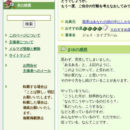
どうでしょうか。
本の検索
もう一度、ご自分の行動を考えなおしてみ
出典元
限界はあなたの頭の中にしか
おすすめ度
※おすすめ
著者名
ジェイ・エイブラハム
このページについて
主催者について
メルマガ登録と解除
まゆの感想
サイトマップ
思わず、苦笑してしまいました。
「あるある」と。上記のように、
お問合せ
「このようにやって」と言われて、
主催者へのメール
「何か変だな…」と思いつつ、
そのやり方をし続けていることがあります
転載する場合は
やっているうちに、
「ことば探し」明記
「こうした方が、効率的なのにな」
お願いいたします。
「なんでこうやっているのだろう？」
転載した場合は、
「私だったら、こうするな」
連絡お願いいたし
などと思っているのですが、
ます。
みんながやっているので、ただそれに、
無断掲載禁止
従っている、なんてことです。