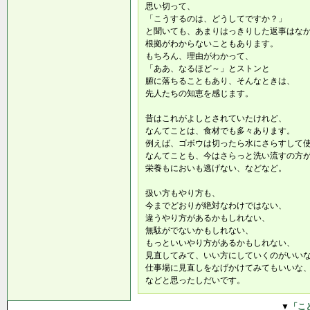
思い切って、
「こうするのは、どうしてですか？」
と聞いても、あまりはっきりした返事はな
根拠がわからないこともあります。
もちろん、理由がわかって、
「ああ、なるほど～」とストンと
腑に落ちることもあり、そんなときは、
先人たちの知恵を感じます。
昔はこれがよしとされていたけれど、
なんてことは、食材でも多々あります。
例えば、ゴボウは切ったら水にさらすして
なんてことも、今はさらっと洗い流すの方
栄養もにおいも逃げない、などなど。
扱い方もやり方も、
今までどおりが絶対なわけではない、
違うやり方があるかもしれない、
無駄がでないかもしれない、
もっといいやり方があるかもしれない、
見直してみて、いい方にしていくのがいい
仕事場に見直しをなげかけてみてもいいな
などと思ったしだいです。
▼
「こ