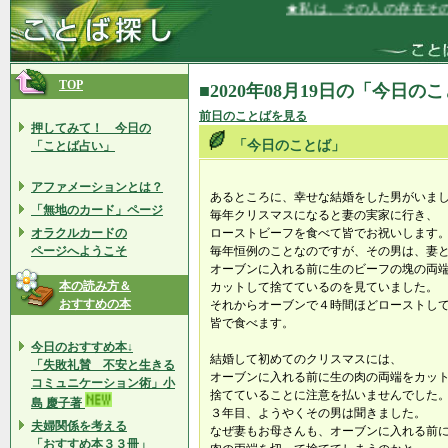
★私は、その人の存在そのも
TOP
■2020年08月19日の「今日の
前日のことばを見る
押してみて！ 今日の
「今日のことば」
「ことば占い」
アファメーションとは？
あるところに、幸せな結婚をした男がいま
「無地のカード」ページ
毎年クリスマスになると妻の実家に行き、
オラクルカードの
ローストビーフを食べて皆でお祝いします
ページへようこそ
毎年恒例のことなのですが、その男は、妻
オーブンに入れる前に生のビーフの塊の両
本の読み方＆
カットして捨てているのを見ていました。
おすすめの本
それからオーブンで４時間ほどローストし
皆で食べます。
今日のおすすめ本↓
結婚して初めてのクリスマスには、
「失敗礼賛 不安と生きる
オーブンに入れる前に生の肉の両端をカッ
コミュニケーション術」小
捨てていることに注意を払いませんでした
島 慶子著
３年目、ようやくその男は聞きました。
夫婦関係を考える
なぜ妻もお母さんも、オーブンに入れる前
「おすすめ本３３冊」