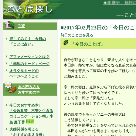
★非難や、批判にも
TOP
■2017年02月23日の「今日の
前日のことばを見る
押してみて！ 今日の
「今日のことば」
「ことば占い」
アファメーションとは？
自分が好きなことをやり、豪放な人生を送
「無地のカード」ページ
本田宗一郎ですが、彼は亡くなる直前の真
オラクルカードの
「自分を背負って病室の中を歩いてほしい
ページへようこそ
と頼みました。
本の読み方＆
宗一郎の妻は、点滴をぶら下げた彼を背負
おすすめの本
ゆっくりと歩いて回ったそうです。
そして宗一郎は「満足だった」
という言葉を残して亡くなりました。
今日のおすすめ本↓
「失敗礼賛 不安と生きる
彼の親友でもあったソニーの井深大は
コミュニケーション術」小
こう述懐しています。
島 慶子著
「外で好き勝手なことをやっていられたの
夫婦関係を考える
本田さんがいつも奥さまに心から甘え、
「おすすめ本３３冊」