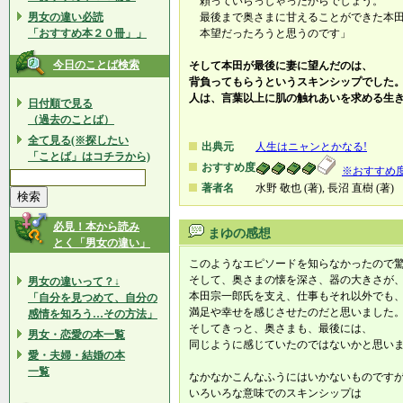
頼っていらっしゃったからでしょう。
男女の違い必読
最後まで奥さまに甘えることができた本田
「おすすめ本２０冊」」
本望だったろうと思うのです」
今日のことば検索
そして本田が最後に妻に望んだのは、
背負ってもらうというスキンシップでした
人は、言葉以上に肌の触れあいを求める生
日付順で見る
（過去のことば）
全て見る(※探したい
出典元
人生はニャンとかなる!
「ことば」はコチラから)
おすすめ度
※おすすめ
著者名
水野 敬也 (著), 長沼 直樹 (著)
必見！本から読み
まゆの感想
とく「男女の違い」
このようなエピソードを知らなかったので
そして、奥さまの懐を深さ、器の大きさが
男女の違いって？↓
本田宗一郎氏を支え、仕事もそれ以外でも
「自分を見つめて、自分の
満足や幸せを感じさせたのだと思いました
感情を知ろう…その方法」
そしてきっと、奥さまも、最後には、
男女・恋愛の本一覧
同じように感じていたのではないかと思い
愛・夫婦・結婚の本
一覧
なかなかこんなふうにはいかないものです
いろいろな意味でのスキンシップは