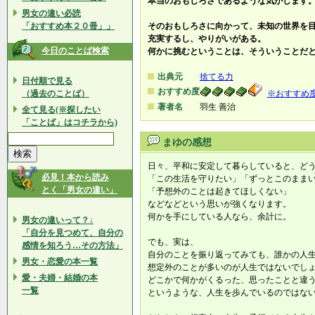
本当のおもしろさであるような気がします
男女の違い必読
「おすすめ本２０冊」」
そのおもしろさに向かって、未知の世界を
充実するし、やりがいがある。
今日のことば検索
何かに挑むということは、そういうことだ
出典元
捨てる力
日付順で見る
おすすめ度
（過去のことば）
※おすすめ
著者名
羽生 善治
全て見る(※探したい
「ことば」はコチラから)
まゆの感想
日々、平和に安定して暮らしていると、ど
必見！本から読み
「この生活を守りたい」「ずっとこのまま
とく「男女の違い」
「予想外のことは起きてほしくない」
などなどという思いが強くなります。
何かを手にしている人なら、余計に。
男女の違いって？↓
「自分を見つめて、自分の
でも、実は、
感情を知ろう…その方法」
自分のことを振り返ってみても、誰かの人
男女・恋愛の本一覧
想定外のことが多いのが人生ではないでし
愛・夫婦・結婚の本
どこかで何かがくるった、思ったことと違
一覧
というような、人生を歩んでいるのではな