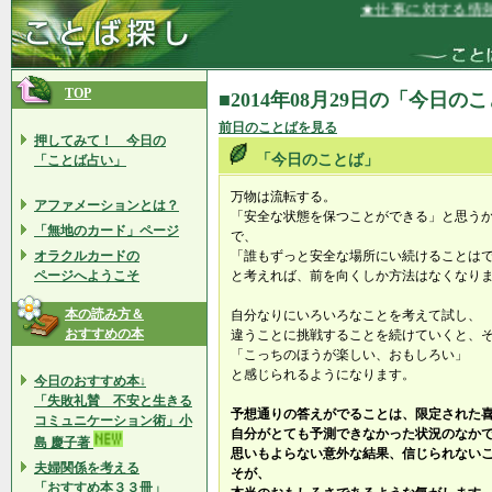
★仕事に対する情熱が
TOP
■2014年08月29日の「今日の
前日のことばを見る
押してみて！ 今日の
「今日のことば」
「ことば占い」
万物は流転する。
アファメーションとは？
「安全な状態を保つことができる」と思う
「無地のカード」ページ
で、
オラクルカードの
「誰もずっと安全な場所にい続けることは
ページへようこそ
と考えれば、前を向くしか方法はなくなり
本の読み方＆
自分なりにいろいろなことを考えて試し、
おすすめの本
違うことに挑戦することを続けていくと、
「こっちのほうが楽しい、おもしろい」
と感じられるようになります。
今日のおすすめ本↓
「失敗礼賛 不安と生きる
予想通りの答えがでることは、限定された
コミュニケーション術」小
自分がとても予測できなかった状況のなか
島 慶子著
思いもよらない意外な結果、信じられない
夫婦関係を考える
そが、
「おすすめ本３３冊」