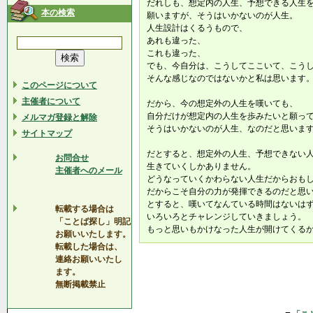
だれしも、想定内の人生、予想できる人生
本の検索
願いますが、そうはいかないのが人生。
人生設計はくるうもので、
あれも違った、
これも違った、
でも、今自分は、こうしてここいて、こう
そんな感じなのではないかと私は思います
このページについて
主催者について
だから、今の想定外の人生を嘆いても、
自分だけが想定内の人生を歩みたいと願っ
メルマガ登録と解除
そうはいかないのが人生、なのだと思いま
サイトマップ
だとすると、想定外の人生、予想できない
お問合せ
生きていくしかありません。
主催者へのメール
どうなっていくかわらない人生だからおも
だからこそ自分の力が発揮できるのだと思
とすると、嘆いてなんている時間はないは
転載する場合は
いろいろとチャレンジしていきましょう。
「ことば探し」明記
もっと思いもかけなった人生が開けてくる
お願いいたします。
転載した場合は、
連絡お願いいたし
ます。
無断掲載禁止