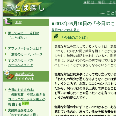
★私は、毎日、より魅
TOP
■2013年05月10日の「今日の
前日のことばを見る
押してみて！ 今日の
「今日のことば」
「ことば占い」
無難な対話を交わしているメリットは、無
アファメーションとは？
いつも、だいたい同じ結果を招くことがで
「無地のカード」ページ
しかし、無難な対話を交わしていると、問
オラクルカードの
それは、お互いにその人の前で演じている
ページへようこそ
出していくことができなくなるということ
本の読み方＆
無難な対話は約束事によって成り立ってい
おすすめの本
「わたしの気分が悪くなるようなことには
というところで、お互いにコンセンサスを
だから、関わりはそれ以上決して深まるこ
今日のおすすめ本↓
お互いに感じたことや思ったことを言って
「失敗礼賛 不安と生きる
いうのが前提なんです。
コミュニケーション術」小
島 慶子著
無難な対話の中にずっといつづけると、あ
夫婦関係を考える
感じているのか、思っているかを知る機会
「おすすめ本３３冊」