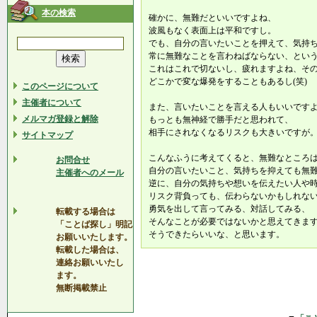
本の検索
確かに、無難だといいですよね、
波風もなく表面上は平和ですし。
でも、自分の言いたいことを押えて、気持
常に無難なことを言わねばならない、とい
これはこれで切ないし、疲れますよね、そ
どこかで変な爆発をすることもあるし(笑)
このページについて
主催者について
また、言いたいことを言える人もいいです
メルマガ登録と解除
もっとも無神経で勝手だと思われて、
相手にされなくなるリスクも大きいですが
サイトマップ
こんなふうに考えてくると、無難なところ
お問合せ
自分の言いたいこと、気持ちを抑えても無
主催者へのメール
逆に、自分の気持ちや想いを伝えたい人や
リスク背負っても、伝わらないかもしれな
勇気を出して言ってみる、対話してみる、
転載する場合は
そんなことが必要ではないかと思えてきま
「ことば探し」明記
そうできたらいいな、と思います。
お願いいたします。
転載した場合は、
連絡お願いいたし
ます。
無断掲載禁止