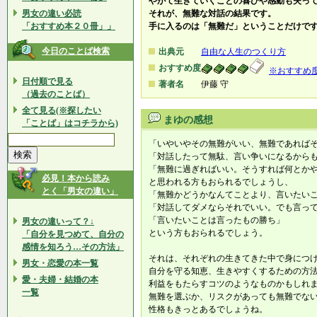
やがて生きていくことの喜びや感動も失っ
男女の違い必読
それが、無難な対話の結果です。
「おすすめ本２０冊」」
手に入るのは「無難だ」ということだけで
今日のことば検索
出典元
自由な人生のつくり方
おすすめ度
※おすすめ
日付順で見る
著者名
伊藤 守
（過去のことば）
全て見る(※探したい
まゆの感想
「ことば」はコチラから)
「いやいやその無難がいい、無難であれば
「対話したって無駄、言い争いになるから
「無難に過ぎればいい。そうすれば何とか
必見！本から読み
と思われる方もおられるでしょうし、
とく「男女の違い」
「無難かどうかなんてことより、言いたい
「対話してダメならそれでいい。でも言っ
「言いたいことは言ったもの勝ち」
男女の違いって？↓
という方もおられるでしょう。
「自分を見つめて、自分の
感情を知ろう…その方法」
それは、それぞれの生きてきた中で身につ
男女・恋愛の本一覧
自分を守る知恵、生きやすくするための方
愛・夫婦・結婚の本
利益をもたらすコツのようなものかもしれ
一覧
無難を選ぶか、リスクがあっても無難でな
性格もきっとあるでしょうね。