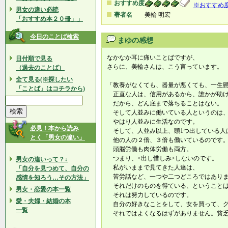
おすすめ度
※おすすめ
男女の違い必読
著者名
美輪 明宏
「おすすめ本２０冊」」
今日のことば検索
まゆの感想
なかなか耳に痛いことばですが、
日付順で見る
さらに、美輪さんは、こう言っています。
（過去のことば）
全て見る(※探したい
「教養がなくても、器量が悪くても、一生
「ことば」はコチラから)
正直な人は、信用があるから、誰かが助け
だから、どん底まで落ちることはない。
そして人並みに働いている人というのは
やはり人並みに生活なのです。
必見！本から読み
そして、人並み以上、頭1つ出している人
とく「男女の違い」
他の人の２倍、３倍も働いているのです
頭脳労働も肉体労働も両方。
つまり、<出し惜しみ>しないのです。
男女の違いって？↓
私がいままで見てきた人達は、
「自分を見つめて、自分の
苦労話など、一つや二つどころではあり
感情を知ろう…その方法」
それだけのものを得ている、ということ
男女・恋愛の本一覧
それは努力しているのです。
愛・夫婦・結婚の本
自分の好きなことをして、女を買って、グ
一覧
それではよくなるはずがありません。貧乏