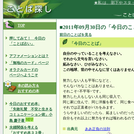
★私は、部下やスタッフ
TOP
■2011年09月30日の「今日の
前日のことばを見る
押してみて！ 今日の
「今日のことば」
「ことば占い」
自分のやっていることを考えなさい。
アファメーションとは？
それから文句を言いなさい。
「無地のカード」ページ
妬みなさい、ひがみなさい。
オラクルカードの
この地球、世の中そんなに甘くはありませ
ページへようこそ
努力しない人も平等になどと、
本の読み方＆
そんなバカなことはありません。
おすすめの本
それこそ<不平等>です。
努力した人もしない人も同じ収入で、
同じ家に住んで、同じ洋服を着て、同じ食
今日のおすすめ本↓
それでは正直者がバカをみます。
「失敗礼賛 不安と生きる
うらやましいのだったら、妬ましいのだっ
コミュニケーション術」小
自分もそれ以上に努力をすれば報われるの
島 慶子著
夫婦関係を考える
出典元
ああ正負の法則
「おすすめ本３３冊」