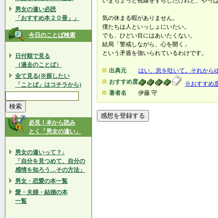
いまちょっと視線をずらしたけれど、やっ
男女の違い必読
「おすすめ本２０冊」」
気の休まる暇がありません。
僕たちは人といっしょにいたい。
今日のことば検索
でも、ひどい目にはあいたくない。
結局「警戒しながら、心を開く」
という矛盾を強いられているわけです。
日付順で見る
（過去のことば）
出典元
はい、息を吐いて。それから
全て見る(※探したい
おすすめ度
※おすすめ
「ことば」はコチラから)
著者名
伊藤 守
必見！本から読み
とく「男女の違い」
男女の違いって？↓
「自分を見つめて、自分の
感情を知ろう…その方法」
男女・恋愛の本一覧
愛・夫婦・結婚の本
一覧