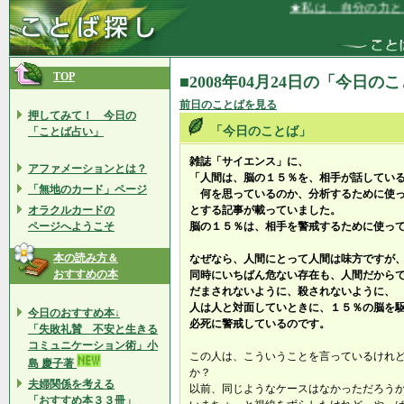
★私は、自分の力と、
TOP
■2008年04月24日の「今日の
前日のことばを見る
押してみて！ 今日の
「今日のことば」
「ことば占い」
雑誌「サイエンス」に、
アファメーションとは？
「人間は、脳の１５％を、相手が話してい
「無地のカード」ページ
何を思っているのか、分析するために使っ
オラクルカードの
とする記事が載っていました。
ページへようこそ
脳の１５％は、相手を警戒するために使っ
本の読み方＆
なぜなら、人間にとって人間は味方ですが
おすすめの本
同時にいちばん危ない存在も、人間だからで
だまされないように、殺されないように、
人は人と対面していときに、１５％の脳を
今日のおすすめ本↓
必死に警戒しているのです。
「失敗礼賛 不安と生きる
コミュニケーション術」小
この人は、こういうことを言っているけれ
島 慶子著
か？
夫婦関係を考える
以前、同じようなケースはなかっただろう
「おすすめ本３３冊」