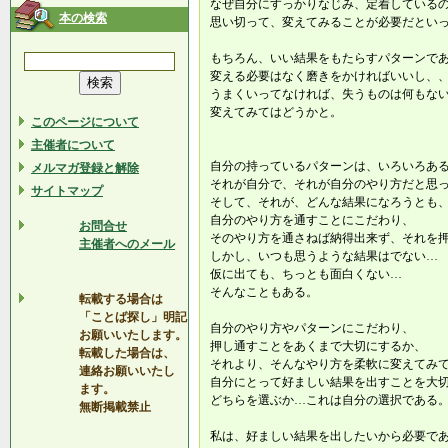
なぜ自分にすっかりなじみ、定着している
本の検索
思い切って、変えてみることが必要だとい
もちろん、いい結果をもたらすパターンで
変える必要はなく磨きをかければいいし、
うまくいってなければ、失うものは何もな
変えてみてはどうかと。
このページについて
主催者について
自分の持っているパターンは、いろいろあ
メルマガ登録と解除
それが自分で、それが自分のやり方だと思
サイトマップ
そして、それが、どんな結果になろうとも
自分のやり方を通すことにこだわり、
お問合せ
そのやり方を通さねば納得出来ず、それを
主催者へのメール
しかし、いつも思うような結果はでない…
仮に出ても、ちっとも面白くない…
そんなこともある。
転載する場合は
「ことば探し」明記
自分のやり方やパターンにこだわり、
お願いいたします。
押し通すことをあくまで大切にするか、
転載した場合は、
それより、そんなやり方を柔軟に変えてみ
連絡お願いいたし
自分にとって好ましい結果を出すことを大
ます。
どちらを選ぶか…これは自分の選択である
無断掲載禁止
私は、好ましい結果を出したいから必要で