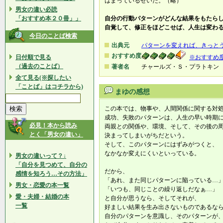
はまっているせいだ。（略）
男女の違い必読
「おすすめ本２０冊」」
自分の行動パターンがどんな結果をもたら
自覚して、修正をほどこせば、人生は変わ
今日のことば検索
出典元
パターンを変えれば、きっと
おすすめ度
日付順で見る
※おすすめ
（過去のことば）
著者名
チャールズ・Ｓ・プラトキン
全て見る(※探したい
「ことば」はコチラから)
まゆの感想
この本では、物事や、人間関係に関する対
成功、失敗のパターンは、人生の早い時期
必見！本から読み
両親との関係や、環境、そして、その後の
とく「男女の違い」
決まってしまいがちだという。
そして、このパターンにはずみがつくと、
なかなか変えにくいといっている。
男女の違いって？↓
「自分を見つめて、自分の
だから、
感情を知ろう…その方法」
「あれ、また同じパターンに陥っている…
男女・恋愛の本一覧
「いつも、同じことの繰り返しだなぁ…」
愛・夫婦・結婚の本
と自分が思うなら、そしてそれが、
一覧
好ましい結果を生み出さないものであるな
自分のパターンを意識し、そのパターンが