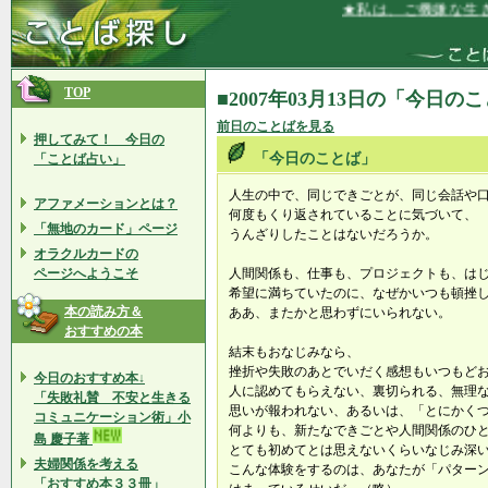
★私は、ご機嫌な生き方
TOP
■2007年03月13日の「今日の
前日のことばを見る
押してみて！ 今日の
「今日のことば」
「ことば占い」
人生の中で、同じできごとが、同じ会話や
アファメーションとは？
何度もくり返されていることに気づいて、
「無地のカード」ページ
うんざりしたことはないだろうか。
オラクルカードの
ページへようこそ
人間関係も、仕事も、プロジェクトも、は
希望に満ちていたのに、なぜかいつも頓挫
本の読み方＆
ああ、またかと思わずにいられない。
おすすめの本
結末もおなじみなら、
挫折や失敗のあとでいだく感想もいつもど
今日のおすすめ本↓
人に認めてもらえない、裏切られる、無理
「失敗礼賛 不安と生きる
思いが報われない、あるいは、「とにかく
コミュニケーション術」小
何よりも、新たなできごとや人間関係のひ
島 慶子著
とても初めてとは思えないくらいなじみ深
夫婦関係を考える
こんな体験をするのは、あなたが「パター
「おすすめ本３３冊」