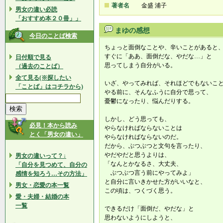
著者名
金盛 浦子
男女の違い必読
「おすすめ本２０冊」」
まゆの感想
今日のことば検索
ちょっと面倒なことや、辛いことがあると
すぐに「ああ、面倒だな、やだな…」と
日付順で見る
思ってしまう自分がいる。
（過去のことば）
全て見る(※探したい
いざ、やってみれば、それほどでもないこ
「ことば」はコチラから)
やる前に、そんなふうに自分で思って、
憂鬱になったり、悩んだりする。
しかし、どう思っても、
必見！本から読み
やらなければならないことは
とく「男女の違い」
やらなければならないのだ。
だから、ぶつぶつと文句を言ったり、
やだやだと思うよりは、
男女の違いって？↓
「なんとかなるさ、大丈夫、
「自分を見つめて、自分の
ぶつぶつ言う前にやってみよ」
感情を知ろう…その方法」
と自分に言いきかせた方がいいなと、
男女・恋愛の本一覧
この頃は、つくづく思う。
愛・夫婦・結婚の本
一覧
できるだけ「面倒だ、やだな」と
思わないようにしようと、