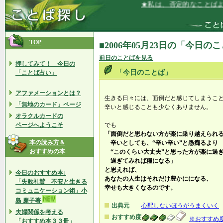
★私は、否定的なことばより
TOP
■2006年05月23日の「今日の
前日のことばを見る
押してみて！ 今日の
「今日のことば」
「ことば占い」
アファメーションとは？
生きる日々には、面倒だと感じてしまうこ
「無地のカード」ページ
辛いと感じることも少なくありません。
オラクルカードの
ページへようこそ
でも
「面倒だと思わない方が楽に乗り越えられ
本の読み方＆
辛いとしても、“辛い辛い”と愚痴るより
おすすめの本
“このくらい大丈夫”と思った方が楽に過
過ぎてみれば糧になる」
と思えれば、
今日のおすすめ本↓
あなたの人生はそれだけ豊かにになる、
「失敗礼賛 不安と生きる
幸せも大きくなるのです。
コミュニケーション術」小
島 慶子著
出典元
心配しないほうがうまくいく
夫婦関係を考える
おすすめ度
※おすすめ
「おすすめ本３３冊」