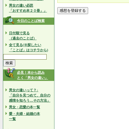
男女の違い必読
「おすすめ本２０冊」」
今日のことば検索
日付順で見る
（過去のことば）
全て見る(※探したい
「ことば」はコチラから)
必見！本から読み
とく「男女の違い」
男女の違いって？↓
「自分を見つめて、自分の
感情を知ろう…その方法」
男女・恋愛の本一覧
愛・夫婦・結婚の本
一覧