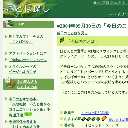
★○○プロジェクト（
TOP
■2004年09月30日の「今日の
前日のことばを見る
押してみて！ 今日の
「今日のことば」
「ことば占い」
ほどんどの選手が1種類のスウィングしか持
アファメーションとは？
ストライク・ゾーンのボールだけを打とう
「無地のカード」ページ
オラクルカードの
イチローは少なくても5種類のスウィングを
ページへようこそ
どこに投げられたボールでも打とうとする
しばしばボールにとびかかっていくように
本の読み方＆
この型破りなバッティングの説明を求めら
おすすめの本
「ぼくにはこの打ち方が合っているんです
今日のおすすめ本↓
「失敗礼賛 不安と生きる
コミュニケーション術」小
出典元
イチローUSA語録
島 慶子著
おすすめ度
※おすすめ
夫婦関係を考える
著者名
デイビィッド・シールズ
「おすすめ本３３冊」