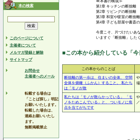
≪本書の構成≫
本の検索
第1章 キッチンの断捨離
第2章 リビングの断捨離
第3章 和室や寝室の断捨離
第4章 子ども部屋や書斎
今度こそ、片づけたいあ
いますぐ「断捨離」したく
このページについて
主催者について
■この本から紹介している「今
メルマガ登録と解除
サイトマップ
この本からのことば
お問合せ
主催者へのメール
断捨離の第一歩は、住まいの全体、 空間
や
全体を俯瞰（ふかん）すること。 私たち
は「モノが散
転載する場合は
私たちは「モノが散らかっている」 「モ
や
「ことば探し」明記
ノをためこんでいる」と、 ついモノに焦
／
お願いいたします。
点を当てがちです
転載した場合は、
連絡お願いいたし
ます。
無断掲載禁止