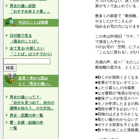
片づけられない。捨てら
男女の違い必読
家がモノであふれている…
「おすすめ本２０冊」」
数多くの家庭で「断捨離
やましたひでこさんが
今日のことば検索
悩めるお宅の力になりま
日付順で見る
この本はBS朝日「ウチ、"
（過去のことば）
で放送した中から
11のお宅の「空間」にフ
全て見る(※探したい
「こんなに変わる!」がひ
「ことば」はコチラから)
共感の声、続々!「わたし
断捨離の底力を、とくと
■動くのが面倒くさくなる
必見！本から読み
■食事ができないダイニン
とく「男女の違い」
■ふたり暮らしの冷蔵庫、
■なせ書類が?食器が出せな
男女の違いって？↓
■趣味グッズが生活スペー
「自分を見つめて、自分の
■モノが停滞したままの和
感情を知ろう…その方法」
■階段や廊下をおおいつく
■荷物のはざまで小さくな
男女・恋愛の本一覧
■着たい服がわからないク
愛・夫婦・結婚の本
■ガラクタ部屋を子ども部
一覧
■数十年ためこんだ屋根裏