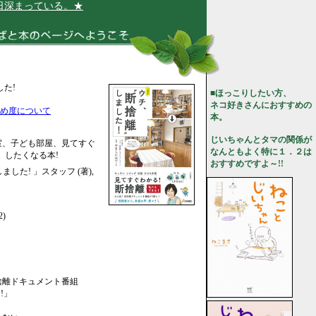
まっている。★
した!
■ほっこりしたい方、
ネコ好きさんにおすすめの
め度について
本。
じいちゃんとタマの関係が
室、子ども部屋、見てすぐ
なんともよく特に１．２は
」したくなる本!
おすすめですよ～!!
ました! 」スタッフ (著),
2)
捨離ドキュメント番組
!」