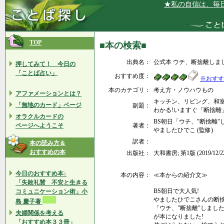
★私の自信は、毎日深
TOP
■本の検索■
出典名：
公式本 ウチ、断捨離しま
押してみて！ 今日の
「ことば占い」
おすすめ度：
※おすす
本のカテゴリ：
考え方・ノウハウもの
アファメーションとは？
キッチン、リビング、和
「無地のカード」ページ
副題：
わかる!いますぐ「断捨離
オラクルカードの
BS朝日「ウチ、"断捨離"し
ページへようこそ
著者：
やましたひでこ (監修)
訳者：
本の読み方＆
おすすめの本
出版社：
大和書房; 第1版 (2019/12/2
今日のおすすめ本↓
本の内容：
≪本からの紹介文≫
「失敗礼賛 不安と生きる
BS朝日で大人気!
コミュニケーション術」小
やましたひでこさんの断
島 慶子著
「ウチ、"断捨離"しました
夫婦関係を考える
が本になりました!
「おすすめ本３３冊」