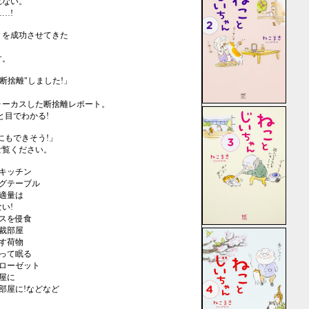
れない。
…!
」を成功させてきた
す。
断捨離"しました!」
ォーカスした断捨離レポート。
と目でわかる!
にもできそう!」
ご覧ください。
キッチン
グテーブル
適量は
い!
スを侵食
裁部屋
す荷物
って眠る
ローゼット
屋に
部屋に!などなど