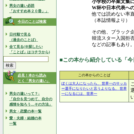
小学校の卒業文集
男女の違い必読
W杯や日本代表へ
「おすすめ本２０冊」」
他では読めない率
（本誌情報より）
今日のことば検索
その他、ブラック
日付順で見る
韓流スター入国拒
（過去のことば）
などの記事もあり
全て見る(※探したい
「ことば」はコチラから)
■この本から紹介している「今
この本からのことば
必見！本から読み
とく「男女の違い」
ぼくは大人になったら、 世界一のサッカ
ー選手になりたいと言うよりなる。 世界
男女の違いって？↓
一になるには、世界一
「自分を見つめて、自分の
感情を知ろう…その方法」
男女・恋愛の本一覧
愛・夫婦・結婚の本
一覧