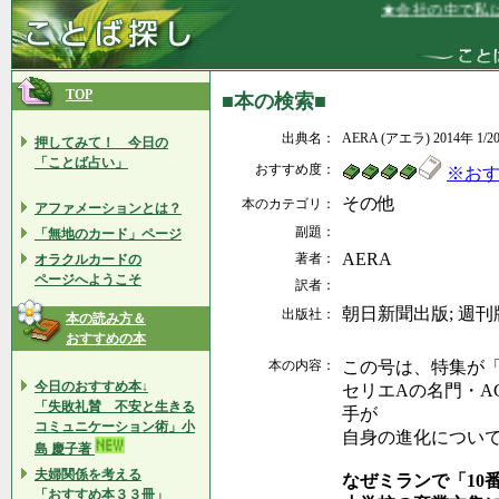
★会社の中で私は
TOP
■本の検索■
出典名：
AERA (アエラ) 2014年 1/2
押してみて！ 今日の
「ことば占い」
おすすめ度：
※お
その他
本のカテゴリ：
アファメーションとは？
副題：
「無地のカード」ページ
AERA
著者：
オラクルカードの
ページへようこそ
訳者：
朝日新聞出版; 週刊版 (
出版社：
本の読み方＆
おすすめの本
本の内容：
この号は、特集が
今日のおすすめ本↓
セリエAの名門・A
「失敗礼賛 不安と生きる
手が
コミュニケーション術」小
自身の進化につい
島 慶子著
夫婦関係を考える
なぜミランで「10
「おすすめ本３３冊」