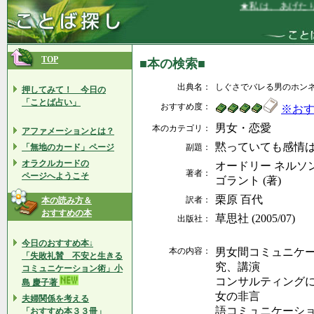
★私は、あげたりも
TOP
■本の検索■
出典名：
しぐさでバレる男のホン
押してみて！ 今日の
「ことば占い」
おすすめ度：
※お
男女・恋愛
本のカテゴリ：
アファメーションとは？
黙っていても感情
「無地のカード」ページ
副題：
オラクルカードの
オードリー ネルソン 
著者：
ページへようこそ
ゴラント (著)
栗原 百代
訳者：
本の読み方＆
おすすめの本
草思社 (2005/07)
出版社：
今日のおすすめ本↓
本の内容：
男女間コミュニケ
「失敗礼賛 不安と生きる
究、講演
コミュニケーション術」小
コンサルティング
島 慶子著
女の非言
夫婦関係を考える
語コミュニケーシ
「おすすめ本３３冊」