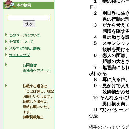
１．妻の額にバー
本の検索
ド」
２．別世界に生き
男の行動の理由
３．だから考えて
感情を隠す男、
このページについて
４．目の動きを読
主催者について
５．スキンシップ
メルマガ登録と解除
接触を受けると
サイトマップ
６．恋人の距離、
距離の大きさが
お問合せ
７．無意識にもれ
主催者へのメール
がわかる
８．耳に入る声、
９．見かけで人を
転載する場合は
「ことば探し」明記
装飾物がみせか
お願いいたします。
10. そんなふう
転載した場合は、
男は横を向いて
連絡お願いいたし
11. ワンパター
ます。
む法
無断掲載禁止
相手のとっている