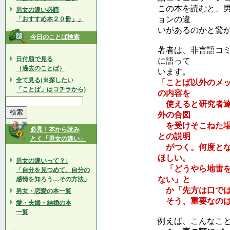
この本を読むと、
男女の違い必読
ョンの違
「おすすめ本２０冊」」
いがあるのかと驚
今日のことば検索
著者は、非言語コ
日付順で見る
に語って
（過去のことば）
います。
全て見る(※探したい
「ことば以外のメ
「ことば」はコチラから)
の内容を
使えると研究者達
外の合図
を受けそこねた場
必見！本から読み
との説明
とく「男女の違い」
がつく。何度とな
ほしい。
男女の違いって？↓
「どうやら地雷を
「自分を見つめて、自分の
ない」と
感情を知ろう…その方法」
か「先方は口では
男女・恋愛の本一覧
そう、重要なのは
愛・夫婦・結婚の本
一覧
例えば、こんなこ