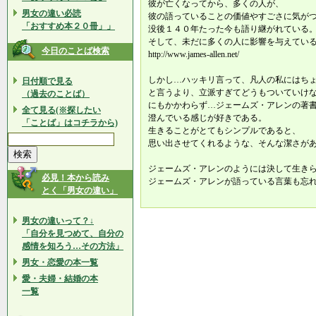
彼が亡くなってから、多くの人が、
男女の違い必読
彼の語っていることの価値やすごさに気が
「おすすめ本２０冊」」
没後１４０年たった今も語り継がれている
そして、未だに多くの人に影響を与えてい
今日のことば検索
http://www.james-allen.net/
しかし…ハッキリ言って、凡人の私にはち
日付順で見る
と言うより、立派すぎてどうもついていけ
（過去のことば）
にもかかわらず…ジェームズ・アレンの著
全て見る(※探したい
澄んでいる感じが好きである。
「ことば」はコチラから)
生きることがとてもシンプルであると、
思い出させてくれるような、そんな潔さが
ジェームズ・アレンのようには決して生き
必見！本から読み
ジェームズ・アレンが語っている言葉も忘
とく「男女の違い」
男女の違いって？↓
「自分を見つめて、自分の
感情を知ろう…その方法」
男女・恋愛の本一覧
愛・夫婦・結婚の本
一覧