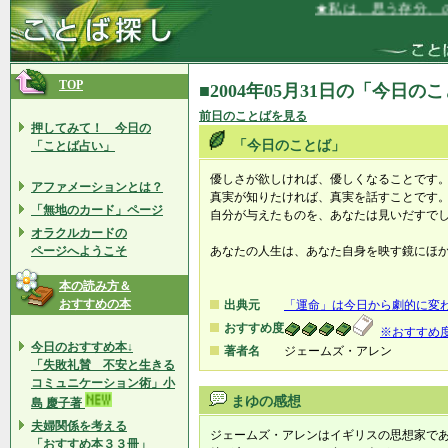
★私は、思う存分、の
TOP
■2004年05月31日の「今日の
前日のことばを見る
押してみて！ 今日の
「今日のことば」
「ことば占い」
優しさが欲しければ、優しくなることです
アファメーションとは？
真実が知りたければ、真実を話すことです
「無地のカード」ページ
自分が与えたものを、あなたは見いだすで
オラクルカードの
ページへようこそ
あなたの人生は、あなた自身を映す鏡にほ
本の読み方＆
おすすめの本
出典元
「運命」は今日から劇的に変わ
おすすめ度
※おすすめ
今日のおすすめ本↓
著者名
ジェームズ・アレン
「失敗礼賛 不安と生きる
コミュニケーション術」小
まゆの感想
島 慶子著
夫婦関係を考える
ジェームズ・アレンはイギリスの思想家で
「おすすめ本３３冊」