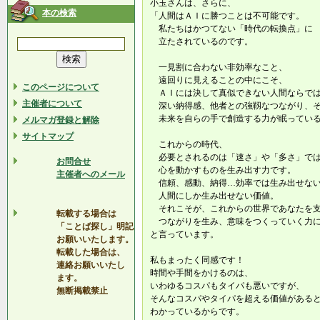
小玉さんは、さらに、
本の検索
「人間はＡＩに勝つことは不可能です。
私たちはかつてない「時代の転換点」に
立たされているのです。
一見割に合わない非効率なこと、
遠回りに見えることの中にこそ、
このページについて
ＡＩには決して真似できない人間ならでは
主催者について
深い納得感、他者との強靱なつながり、
未来を自らの手で創造する力が眠ってい
メルマガ登録と解除
サイトマップ
これからの時代、
必要とされるのは「速さ」や「多さ」で
お問合せ
心を動かすものを生み出す力です。
主催者へのメール
信頼、感動、納得…効率では生み出せない
人間にしか生み出せない価値。
それこそが、これからの世界であなたを
転載する場合は
つながりを生み、意味をつくっていく力に
「ことば探し」明記
と言っています。
お願いいたします。
転載した場合は、
私もまったく同感です！
連絡お願いいたし
時間や手間をかけるのは、
ます。
いわゆるコスパもタイパも悪いですが、
無断掲載禁止
そんなコスパやタイパを超える価値がある
わかっているからです。