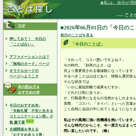
★私は、自分が理想
TOP
■2026年06月01日の「今日の
前日のことばを見る
押してみて！ 今日の
「今日のことば」
「ことば占い」
アファメーションとは？
「それって、コスパ悪いですよね？」
「無地のカード」ページ
今の時代、「効率のよさ」は
オラクルカードの
何より重要視される価値観になっています
ページへようこそ
やるべきことは山ほどあり、情報も選択肢
そんな状況では、
本の読み方＆
「いかに最短距離で成果をだすか」
おすすめの本
「どれだけ割に合うか」
が、行動基準になるもの当然かもしれませ
実際、「コスパ」「タイパ」といった言葉
今日のおすすめ本↓
ごく自然に会話の中に出てくるようになり
「失敗礼賛 不安と生きる
コミュニケーション術」小
私はその風潮に強い危機感を抱いています
島 慶子著
そんな時代だからこそ、今一度立ち止まっ
夫婦関係を考える
問い直したいのです。（略）
「おすすめ本３３冊」