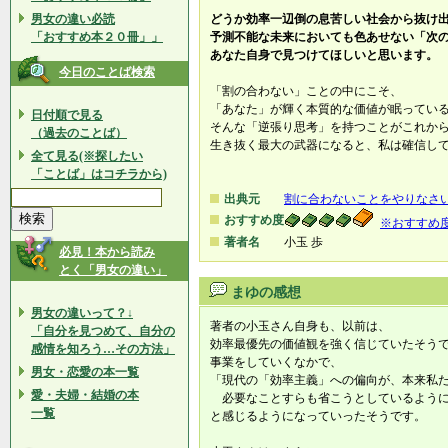
男女の違い必読
どうか効率一辺倒の息苦しい社会から抜け
「おすすめ本２０冊」」
予測不能な未来においても色あせない「次
あなた自身で見つけてほしいと思います。
今日のことば検索
「割の合わない」ことの中にこそ、
「あなた」が輝く本質的な価値が眠ってい
日付順で見る
そんな「逆張り思考」を持つことがこれか
（過去のことば）
生き抜く最大の武器になると、私は確信し
全て見る(※探したい
「ことば」はコチラから)
出典元
割に合わないことをやりなさ
おすすめ度
※おすすめ
著者名
小玉 歩
必見！本から読み
とく「男女の違い」
まゆの感想
男女の違いって？↓
著者の小玉さん自身も、以前は、
「自分を見つめて、自分の
効率最優先の価値観を強く信じていたそう
感情を知ろう…その方法」
事業をしていくなかで、
男女・恋愛の本一覧
「現代の「効率主義」への偏向が、本来私
愛・夫婦・結婚の本
必要なことすらも省こうとしているように
一覧
と感じるようになっていったそうです。