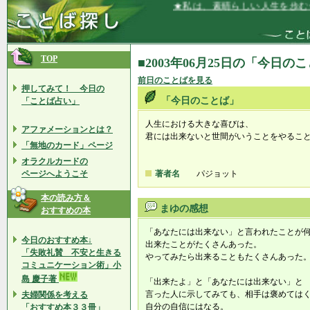
★私は、素晴らしい人生を歩む価
TOP
■2003年06月25日の「今日の
前日のことばを見る
押してみて！ 今日の
「今日のことば」
「ことば占い」
人生における大きな喜びは、
アファメーションとは？
君には出来ないと世間がいうことをやるこ
「無地のカード」ページ
オラクルカードの
ページへようこそ
著者名
パジョット
本の読み方＆
まゆの感想
おすすめの本
「あなたには出来ない」と言われたことが
今日のおすすめ本↓
出来たことがたくさんあった。
「失敗礼賛 不安と生きる
やってみたら出来ることもたくさんあった
コミュニケーション術」小
島 慶子著
「出来たよ」と「あなたには出来ない」と
言った人に示してみても、相手は褒めては
夫婦関係を考える
自分の自信にはなる。
「おすすめ本３３冊」