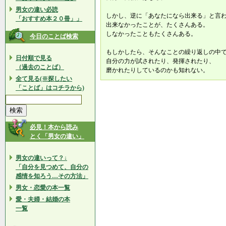
男女の違い必読
しかし、逆に「あなたになら出来る」と言
「おすすめ本２０冊」」
出来なかったことが、たくさんある。
しなかったこともたくさんある。
今日のことば検索
もしかしたら、そんなことの繰り返しの中
日付順で見る
自分の力が試されたり、発揮されたり、
（過去のことば）
磨かれたりしているのかも知れない。
全て見る(※探したい
「ことば」はコチラから)
必見！本から読み
とく「男女の違い」
男女の違いって？↓
「自分を見つめて、自分の
感情を知ろう…その方法」
男女・恋愛の本一覧
愛・夫婦・結婚の本
一覧