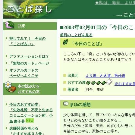
★私は、毎日、より魅
TOP
■2003年02月01日の「今日の
前日のことばを見る
押してみて！ 今日の
「今日のことば」
「ことば占い」
こころの下に「魂」というものが存在して
アファメーションとは？
とあなたは考えてみたことがありますか？
「無地のカード」ページ
オラクルカードの
ページへようこそ
出典元
より道、わき道、散歩道
おすすめ度
※おすすめ
本の読み方＆
著者名
河合 隼雄
おすすめの本
今日のおすすめ本↓
まゆの感想
「失敗礼賛 不安と生きる
少し体調を崩して、寝ていていろんな事を
コミュニケーション術」小
とりとめもないことが頭をよぎる…
島 慶子著
自分のだめさ加減、失敗、恥ずかしい思い
夫婦関係を考える
今後のことやら、家族のこと等々。
「おすすめ本３３冊」