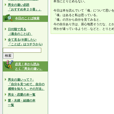
本当にとりとめもない。
男女の違い必読
「おすすめ本２０冊」」
今日は本を読んでいて「魂」について思い
「魂」はあると私は思っている。
今日のことば検索
「魂」の方から自分を見てみると、
今の自分あり方は、居心地悪そうだな、と
何かが違っているようだ…などと、とりと
日付順で見る
（過去のことば）
全て見る(※探したい
「ことば」はコチラから)
必見！本から読み
とく「男女の違い」
男女の違いって？↓
「自分を見つめて、自分の
感情を知ろう…その方法」
男女・恋愛の本一覧
愛・夫婦・結婚の本
一覧