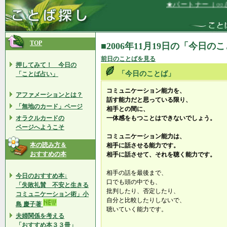
★パートナー（○○さ
TOP
■2006年11月19日の「今日の
前日のことばを見る
押してみて！ 今日の
「今日のことば」
「ことば占い」
コミュニケーション能力を、
アファメーションとは？
話す能力だと思っている限り、
「無地のカード」ページ
相手との間に、
オラクルカードの
一体感をもつことはできないでしょう。
ページへようこそ
コミュニケーション能力は、
本の読み方＆
相手に話させる能力です。
おすすめの本
相手に話させて、それを聴く能力です。
相手の話を最後まで、
今日のおすすめ本↓
口でも頭の中でも、
「失敗礼賛 不安と生きる
批判したり、否定したり、
コミュニケーション術」小
自分と比較したりしないで、
島 慶子著
聴いていく能力です。
夫婦関係を考える
「おすすめ本３３冊」