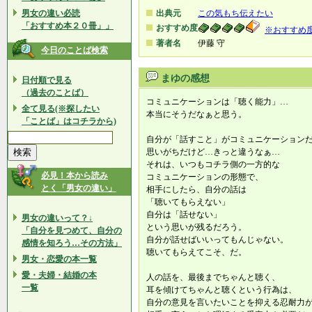
男女の違い必読
出典元
この気もち伝えたい
「おすすめ本２０冊」」
おすすめ度
※おすすめ
著者名
伊藤 守
今日のことば検索
まゆの感想
日付順で見る
（過去のことば）
コミュニケーションは「聴く能力」…
全て見る(※探したい
本当にそうだなぁと思う。
「ことば」はコチラから)
自分が「話すこと」がコミュニケーション
思いがちだけど…きっと違うなぁ…
それは、いつもコチラ側の一方的な
必見！本から読み
コミュニケーションの形態で、
とく「男女の違い」
相手にしたら、自分の話は
「聴いてもらえない」
自分は「話せない」
男女の違いって？↓
という思いが残るだろう。
「自分を見つめて、自分の
自分が話せばいいってもんじゃない。
感情を知ろう…その方法」
聴いてもらえてこそ、だ。
男女・恋愛の本一覧
愛・夫婦・結婚の本
人の話を、最後までちゃんと聴く、
一覧
耳を傾けてちゃんと聴くという行為は、
自分の意見を言いたいことを抑える忍耐力